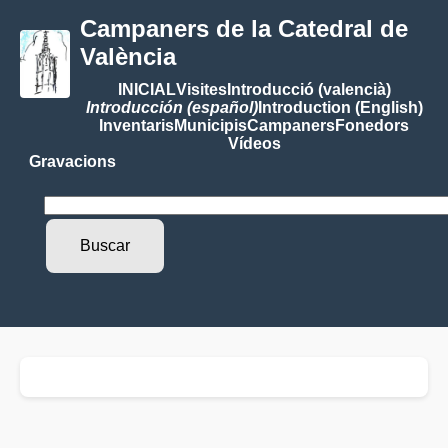
Campaners de la Catedral de
València
INICIAL
Visites
Introducció (valencià)
Introducción (español)
Introduction (English)
Inventaris
Municipis
Campaners
Fonedors
Vídeos
Gravacions