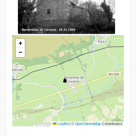
+
−
Leaflet
|
©
OpenStreetMap
Contributors