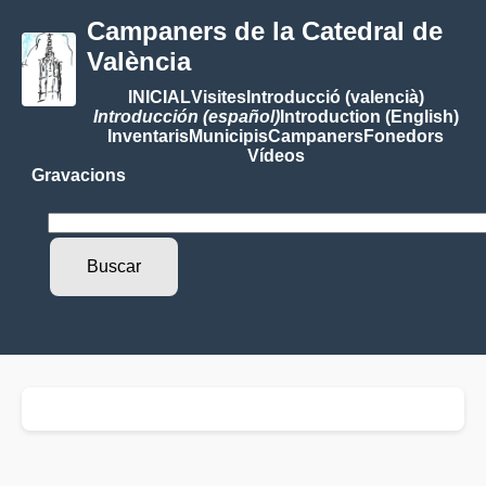
Campaners de la Catedral de
València
INICIAL
Visites
Introducció (valencià)
Introducción (español)
Introduction (English)
Inventaris
Municipis
Campaners
Fonedors
Vídeos
Gravacions