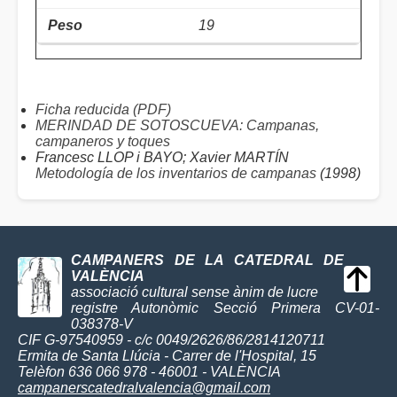
19
Ficha reducida (PDF)
MERINDAD DE SOTOSCUEVA: Campanas,
campaneros y toques
Francesc LLOP i BAYO; Xavier MARTÍN
Metodología de los inventarios de campanas
(1998)
CAMPANERS DE LA CATEDRAL DE
VALÈNCIA
associació cultural sense ànim de lucre
registre Autonòmic Secció Primera CV-01-
038378-V
CIF G-97540959 - c/c 0049/2626/86/2814120711
Ermita de Santa Llúcia - Carrer de l'Hospital, 15
Telèfon 636 066 978 - 46001 - VALÈNCIA
campanerscatedralvalencia@gmail.com