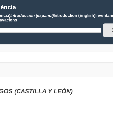
lència
encià)
Introducción (español)
Introduction (English)
Inventari
avacions
URGOS (CASTILLA Y LEÓN)