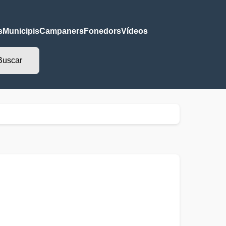
s
Municipis
Campaners
Fonedors
Vídeos