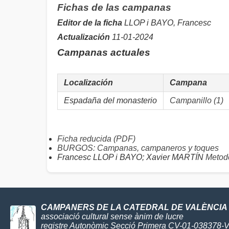
Fichas de las campanas
Editor de la ficha
LLOP i BAYO, Francesc
Actualización
11-01-2024
Campanas actuales
Localización
Campana
Espadaña del monasterio
Campanillo (1)
Ficha reducida (PDF)
BURGOS: Campanas, campaneros y toques
Francesc LLOP i BAYO; Xavier MARTÍN
Metodo
CAMPANERS DE LA CATEDRAL DE VALÈNCIA
associació cultural sense ànim de lucre
registre Autonòmic Secció Primera CV-01-038378-