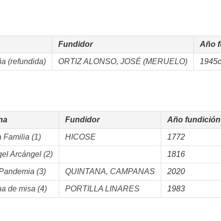
Fundidor
Año f
 (refundida)
ORTIZ ALONSO, JOSÉ (MERUELO)
1945
na
Fundidor
Año fundición
 Familia (1)
HICOSE
1772
el Arcángel (2)
1816
Pandemia (3)
QUINTANA, CAMPANAS
2020
 de misa (4)
PORTILLA LINARES
1983