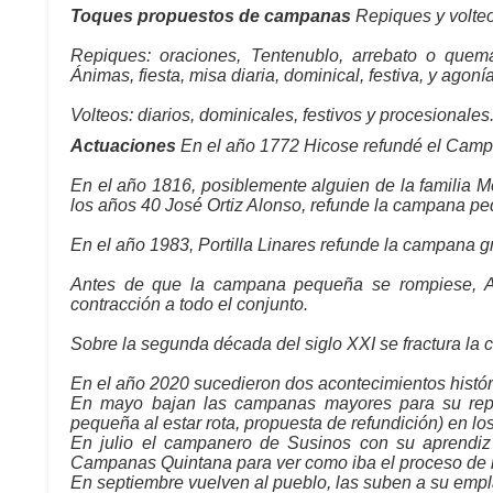
Toques propuestos de campanas
Repiques y volteo
Repiques: oraciones, Tentenublo, arrebato o quema,
Ánimas, fiesta, misa diaria, dominical, festiva, y agonía
Volteos: diarios, dominicales, festivos y procesionales
Actuaciones
En el año 1772 Hicose refundé el Camp
En el año 1816, posiblemente alguien de la familia 
los años 40 José Ortiz Alonso, refunde la campana p
En el año 1983, Portilla Linares refunde la campana g
Antes de que la campana pequeña se rompiese, Ant
contracción a todo el conjunto.
Sobre la segunda década del siglo XXI se fractura la
En el año 2020 sucedieron dos acontecimientos histó
En mayo bajan las campanas mayores para su repa
pequeña al estar rota, propuesta de refundición) en l
En julio el campanero de Susinos con su aprendiz 
Campanas Quintana para ver como iba el proceso de 
En septiembre vuelven al pueblo, las suben a su empl