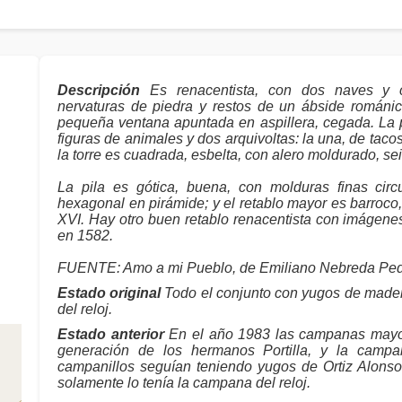
Descripción
Es renacentista, con dos naves y c
nervaturas de piedra y restos de un ábside románic
pequeña ventana apuntada en aspillera, cegada. La p
figuras de animales y dos arquivoltas: la una, de tacos,
la torre es cuadrada, esbelta, con alero moldurado, 
La pila es gótica, buena, con molduras finas circu
hexagonal en pirámide; y el retablo mayor es barroco,
XVI. Hay otro buen retablo renacentista con imágenes
en 1582.
FUENTE: Amo a mi Pueblo, de Emiliano Nebreda Ped
Estado original
Todo el conjunto con yugos de madera
del reloj.
Estado anterior
En el año 1983 las campanas mayor
generación de los hermanos Portilla, y la cam
campanillos seguían teniendo yugos de Ortiz Alonso,
solamente lo tenía la campana del reloj.