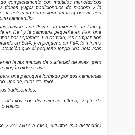
do completamente con martillos monofásicos
s tienen yugos tradicionales de madera y la
 ha colocado una esfera del reloj nueva, con
otro campanillo.
s mayores se llevan un intervalo de tono y
nde en Re# y la campana pequeña en Fa#, una
ambas por separado. En cambio, los campanillos
grande en Sol#, y el pequeño en Fa#, lo mínimo
la atención que el pequeño tenga una nota más
nen leves marcas de suciedad de aves, pero
te ningún nido de aves.
 para una parroquia formado por dos campanas
o, uno de, ellos del reloj.
os tradicionales:
 difuntos con distinciones, Gloria, Vigila de
 o viático.
.
o y 3er aviso a misa, difuntos (sin distinción)