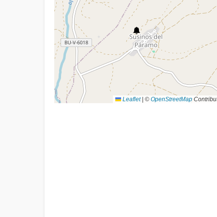
Leaflet
|
©
OpenStreetMap
Contribu