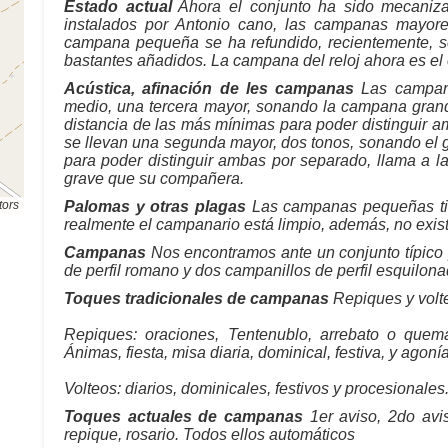
Estado actual
Ahora el conjunto ha sido mecaniza
instalados por Antonio cano, las campanas mayore
campana pequeña se ha refundido, recientemente, se
bastantes añadidos. La campana del reloj ahora es el 
Acústica, afinación de les campanas
Las campana
medio, una tercera mayor, sonando la campana gra
distancia de las más mínimas para poder distinguir 
se llevan una segunda mayor, dos tonos, sonando el 
para poder distinguir ambas por separado, llama a 
grave que su compañera.
tors
Palomas y otras plagas
Las campanas pequeñas tie
realmente el campanario está limpio, además, no exis
Campanas
Nos encontramos ante un conjunto típico
de perfil romano y dos campanillos de perfil esquilonad
Toques tradicionales de campanas
Repiques y volte
Repiques: oraciones, Tentenublo, arrebato o quema,
Ánimas, fiesta, misa diaria, dominical, festiva, y agonía
Volteos: diarios, dominicales, festivos y procesionales
Toques actuales de campanas
1er aviso, 2do avis
repique, rosario. Todos ellos automáticos