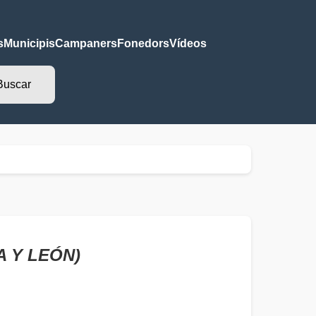
s
Municipis
Campaners
Fonedors
Vídeos
A Y LEÓN)