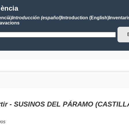
lència
encià)
Introducción (español)
Introduction (English)
Inventari
avacions
ártir - SUSINOS DEL PÁRAMO (CASTILL
gos