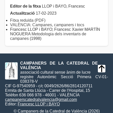
Editor de la fitxa
LLOP i BAYO, Francesc
Actualització
17-02-2023
Fitxa reduïda (PDF)
VALÈNCIA: Campanes, campaners i tocs
Francesc LLOP i BAYO; Francesc Xavier MARTÍN
NOGUERA
Metodologia dels inventaris de
campanes
(1998)
CAMPANERS DE LA CATEDRAL DE
VALÈNCIA
associació cultural sense ànim de lucre
registre Autonòmic Secció Primera CV-01-
038378-V
CIF G-97540959 - c/c 0049/2626/86/2814120711
Ermita de Santa Llúcia - Carrer de l'Hospital, 15
Telèfon 636 066 978 - 46001 - VALÈNCIA
campanerscatedralvalencia@gmail.com
Editor:
Francesc LLOP i BAYO
© Campaners de la Catedral de València (2026)