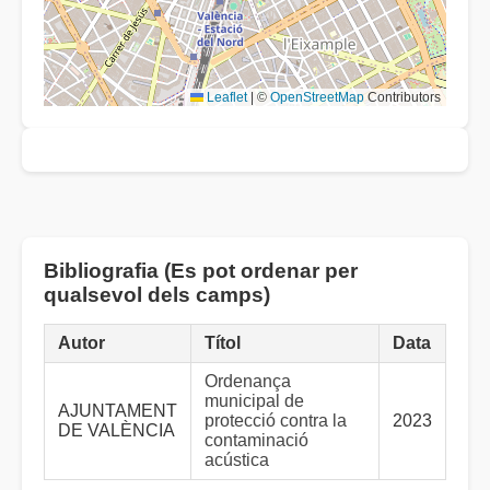
Leaflet
|
©
OpenStreetMap
Contributors
Bibliografia (Es pot ordenar per
qualsevol dels camps)
Autor
Títol
Data
Ordenança
municipal de
AJUNTAMENT
protecció contra la
2023
DE VALÈNCIA
contaminació
acústica