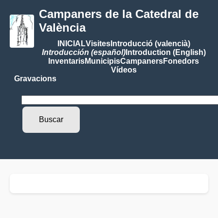
Campaners de la Catedral de
València
INICIAL
Visites
Introducció (valencià)
Introducción (español)
Introduction (English)
Inventaris
Municipis
Campaners
Fonedors
Vídeos
Gravacions