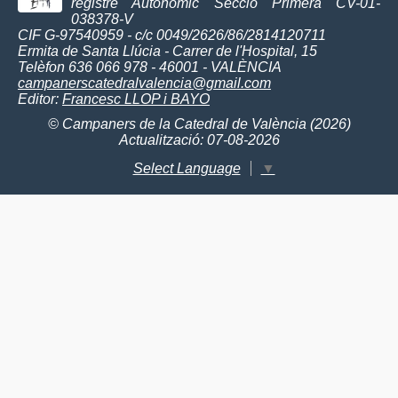
registre Autonòmic Secció Primera CV-01-
038378-V
CIF G-97540959 - c/c 0049/2626/86/2814120711
Ermita de Santa Llúcia - Carrer de l'Hospital, 15
Telèfon 636 066 978 - 46001 - VALÈNCIA
campanerscatedralvalencia@gmail.com
Editor:
Francesc LLOP i BAYO
© Campaners de la Catedral de València (2026)
Actualització: 07-08-2026
Select Language
▼