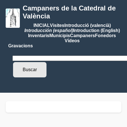
Campaners de la Catedral de
València
INICIAL
Visites
Introducció (valencià)
Introducción (español)
Introduction (English)
Inventaris
Municipis
Campaners
Fonedors
Vídeos
Gravacions