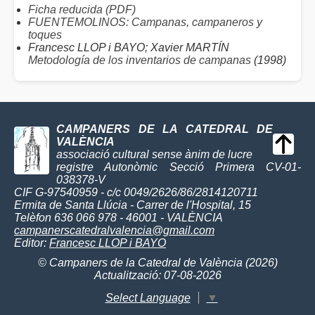
Ficha reducida (PDF)
FUENTEMOLINOS: Campanas, campaneros y
toques
Francesc LLOP i BAYO; Xavier MARTÍN
Metodología de los inventarios de campanas
(1998)
CAMPANERS DE LA CATEDRAL DE
VALÈNCIA
associació cultural sense ànim de lucre
registre Autonòmic Secció Primera CV-01-
038378-V
CIF G-97540959 - c/c 0049/2626/86/2814120711
Ermita de Santa Llúcia - Carrer de l'Hospital, 15
Telèfon 636 066 978 - 46001 - VALÈNCIA
campanerscatedralvalencia@gmail.com
Editor:
Francesc LLOP i BAYO
© Campaners de la Catedral de València (2026)
Actualització: 07-08-2026
Select Language
▼