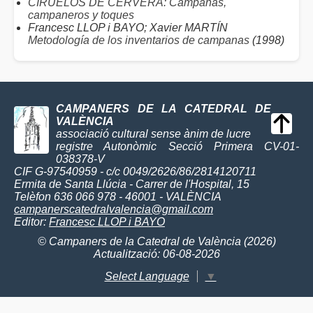
CIRUELOS DE CERVERA: Campanas,
campaneros y toques
Francesc LLOP i BAYO; Xavier MARTÍN
Metodología de los inventarios de campanas
(1998)
CAMPANERS DE LA CATEDRAL DE
VALÈNCIA
associació cultural sense ànim de lucre
registre Autonòmic Secció Primera CV-01-
038378-V
CIF G-97540959 - c/c 0049/2626/86/2814120711
Ermita de Santa Llúcia - Carrer de l'Hospital, 15
Telèfon 636 066 978 - 46001 - VALÈNCIA
campanerscatedralvalencia@gmail.com
Editor:
Francesc LLOP i BAYO
© Campaners de la Catedral de València (2026)
Actualització: 06-08-2026
Select Language
▼