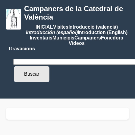
Campaners de la Catedral de
València
INICIAL
Visites
Introducció (valencià)
Introducción (español)
Introduction (English)
Inventaris
Municipis
Campaners
Fonedors
Vídeos
Gravacions