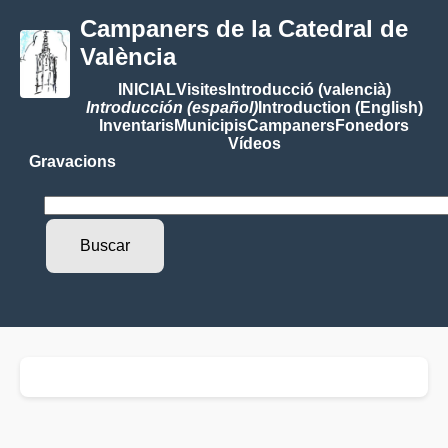
Campaners de la Catedral de
València
INICIAL
Visites
Introducció (valencià)
Introducción (español)
Introduction (English)
Inventaris
Municipis
Campaners
Fonedors
Vídeos
Gravacions