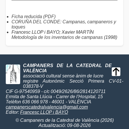
Ficha reducida (PDF)
CORUÑA DEL CONDE: Campanas, campaneros y
toques
Francesc LLOP i BAYO; Xavier MARTÍN
Metodología de los inventarios de campanas
(1998)
CAMPANERS DE LA CATEDRAL DE
VALÈNCIA
associació cultural sense ànim de lucre
registre Autonòmic Secció Primera CV-01-
038378-V
CIF G-97540959 - c/c 0049/2626/86/2814120711
Ermita de Santa Llúcia - Carrer de l'Hospital, 15
Telèfon 636 066 978 - 46001 - VALÈNCIA
campanerscatedralvalencia@gmail.com
Editor:
Francesc LLOP i BAYO
© Campaners de la Catedral de València (2026)
Actualització: 09-08-2026