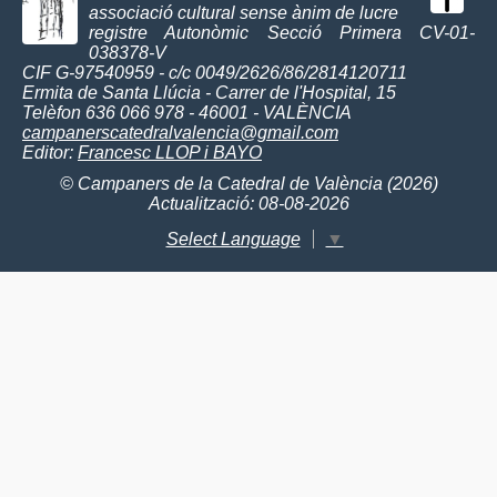
associació cultural sense ànim de lucre
registre Autonòmic Secció Primera CV-01-
038378-V
CIF G-97540959 - c/c 0049/2626/86/2814120711
Ermita de Santa Llúcia - Carrer de l'Hospital, 15
Telèfon 636 066 978 - 46001 - VALÈNCIA
campanerscatedralvalencia@gmail.com
Editor:
Francesc LLOP i BAYO
© Campaners de la Catedral de València (2026)
Actualització: 08-08-2026
Select Language
▼