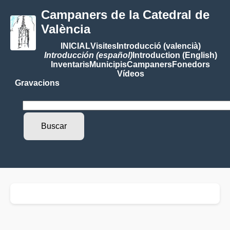
Campaners de la Catedral de
València
INICIAL
Visites
Introducció (valencià)
Introducción (español)
Introduction (English)
Inventaris
Municipis
Campaners
Fonedors
Vídeos
Gravacions