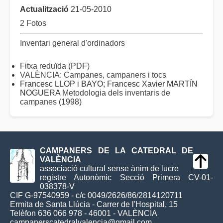
Actualització
21-05-2010
2 Fotos
Inventari general d'ordinadors
Fitxa reduïda (PDF)
VALÈNCIA: Campanes, campaners i tocs
Francesc LLOP i BAYO; Francesc Xavier MARTÍN
NOGUERA
Metodologia dels inventaris de
campanes
(1998)
CAMPANERS DE LA CATEDRAL DE
VALÈNCIA
associació cultural sense ànim de lucre
registre Autonòmic Secció Primera CV-01-
038378-V
CIF G-97540959 - c/c 0049/2626/86/2814120711
Ermita de Santa Llúcia - Carrer de l'Hospital, 15
Telèfon 636 066 978 - 46001 - VALÈNCIA
campanerscatedralvalencia@gmail.com