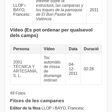
Informe sobre la
LLOP i
estructura, las campanas y
BAYO,
los toques de la parroquia
2011
Francesc
de El Bon Pastor de
València
Vídeo (Es pot ordenar per qualsevol
dels camps)
Persona
Vídeo
Data
Duració
Toc
2001
automàtic
04-
TÉCNICA Y
de missa
12-
02:28
ARTESANÍA,
de
2011
S. L.
diumenge
ordinari
49 Fotos
Fitxes de les campanes
Editor de la fitxa
LLOP i BAYO, Francesc