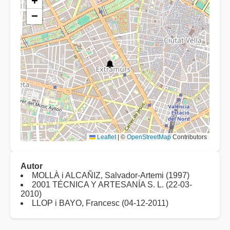
+
−
Leaflet
|
©
OpenStreetMap
Contributors
Autor
MOLLÀ i ALCAÑIZ, Salvador-Artemi (1997)
2001 TÉCNICA Y ARTESANÍA S. L. (22-03-
2010)
LLOP i BAYO, Francesc (04-12-2011)