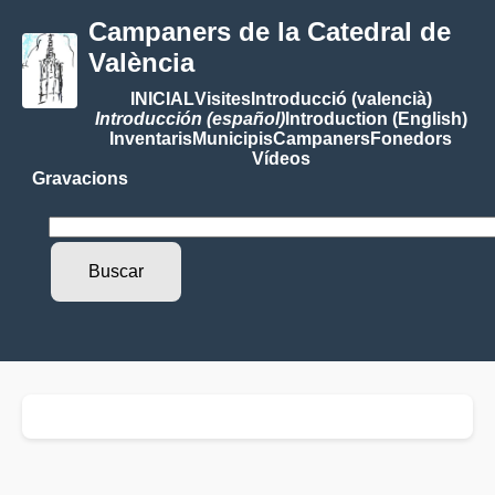
Campaners de la Catedral de
València
INICIAL
Visites
Introducció (valencià)
Introducción (español)
Introduction (English)
Inventaris
Municipis
Campaners
Fonedors
Vídeos
Gravacions