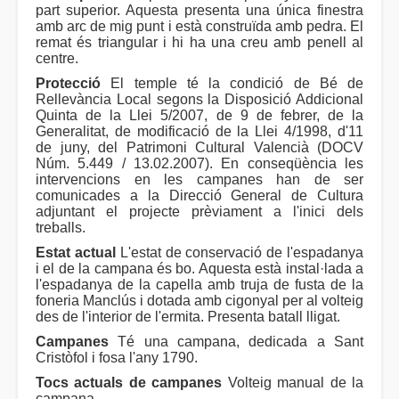
part superior. Aquesta presenta una única finestra
amb arc de mig punt i està construïda amb pedra. El
remat és triangular i hi ha una creu amb penell al
centre.
Protecció
El temple té la condició de Bé de
Rellevància Local segons la Disposició Addicional
Quinta de la Llei 5/2007, de 9 de febrer, de la
Generalitat, de modificació de la Llei 4/1998, d'11
de juny, del Patrimoni Cultural Valencià (DOCV
Núm. 5.449 / 13.02.2007). En conseqüència les
intervencions en les campanes han de ser
comunicades a la Direcció General de Cultura
adjuntant el projecte prèviament a l'inici dels
treballs.
Estat actual
L'estat de conservació de l'espadanya
i el de la campana és bo. Aquesta està instal·lada a
l'espadanya de la capella amb truja de fusta de la
foneria Manclús i dotada amb cigonyal per al volteig
des de l'interior de l'ermita. Presenta batall lligat.
Campanes
Té una campana, dedicada a Sant
Cristòfol i fosa l'any 1790.
Tocs actuals de campanes
Volteig manual de la
campana.