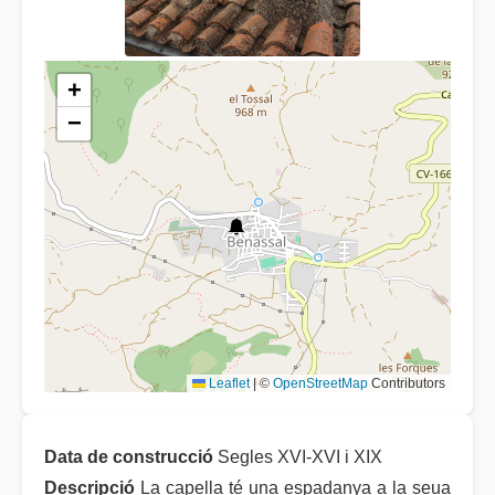
+
−
Leaflet
|
©
OpenStreetMap
Contributors
Data de construcció
Segles XVI-XVI i XIX
Descripció
La capella té una espadanya a la seua