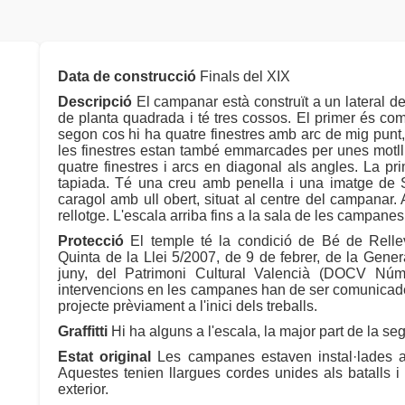
Data de construcció
Finals del XIX
Descripció
El campanar està construït a un lateral de 
de planta quadrada i té tres cossos. El primer és comp
segon cos hi ha quatre finestres amb arc de mig punt
les finestres estan també emmarcades per unes motllur
quatre finestres i arcs en diagonal als angles. La pr
tapiada. Té una creu amb penella i una imatge de Sa
caragol amb ull obert, situat al centre del campanar. A
rellotge. L'escala arriba fins a la sala de les campanes
Protecció
El temple té la condició de Bé de Relle
Quinta de la Llei 5/2007, de 9 de febrer, de la Genera
juny, del Patrimoni Cultural Valencià (DOCV Núm
intervencions en les campanes han de ser comunicades
projecte prèviament a l'inici dels treballs.
Graffitti
Hi ha alguns a l'escala, la major part de la s
Estat original
Les campanes estaven instal·lades amb
Aquestes tenien llargues cordes unides als batalls 
exterior.