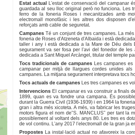
Estat actual
L'estat de conservació del campanar és 
guardada al seu lloc original però no funciona. Les 
ferro de la foneria Roses i mecanitzades amb mot
electromall monofàsic i les altres dos disposen d'ele
reforçats amb cable de seguretat.
Campanes
Té un conjunt de tres campanes. La més xi
foneria de Roses d'Atzeneta d'Albaida i està dedicada
taller i any i està dedicada a la Mare de Déu dels D
segurament va ser fosa per l'avi del fonedor de les a
dedicada a Sant Miquel Arcàngel, titular del temple pa
Tocs tradicionals de campanes
Les campanes es r
campanar per mitjà de llargues cordes unides als b
campanes. La mitjana segurament interpretava tocs ho
Tocs actuals de campanes
Les tres campanes es vol
Intervencions
El campanar es va construir a finals de
1899, quan es va fondre una campana. És possible 
durant la Guerra Civil (1936-1939) i en 1964 la fone
gran i altra més xicoteta. A més, va fabricar les truge
motors figura el nom de"S. MANCLUS" per tant la mec
possiblement al voltant dels anys 80. Les tres es dota
de vol continu. L'any 2017 l'electromall de la gran ja 
Propostes
La instal·lació actual no afavoreix la co