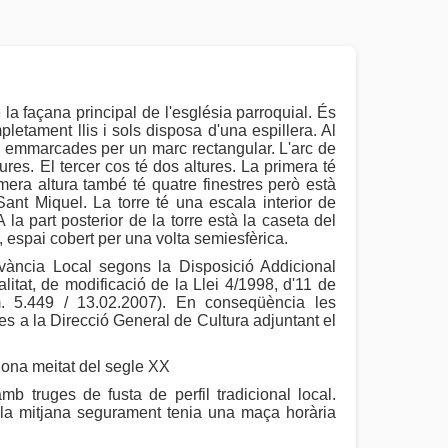
la façana principal de l'església parroquial. És
letament llis i sols disposa d'una espillera. Al
, emmarcades per un marc rectangular. L'arc de
es. El tercer cos té dos altures. La primera té
imera altura també té quatre finestres però està
nt Miquel. La torre té una escala interior de
 la part posterior de la torre està la caseta del
, espai cobert per una volta semiesfèrica.
vància Local segons la Disposició Addicional
litat, de modificació de la Llei 4/1998, d'11 de
. 5.449 / 13.02.2007). En conseqüència les
 a la Direcció General de Cultura adjuntant el
egona meitat del segle XX
 truges de fusta de perfil tradicional local.
i la mitjana segurament tenia una maça horària