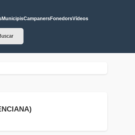
s
Municipis
Campaners
Fonedors
Vídeos
LENCIANA)