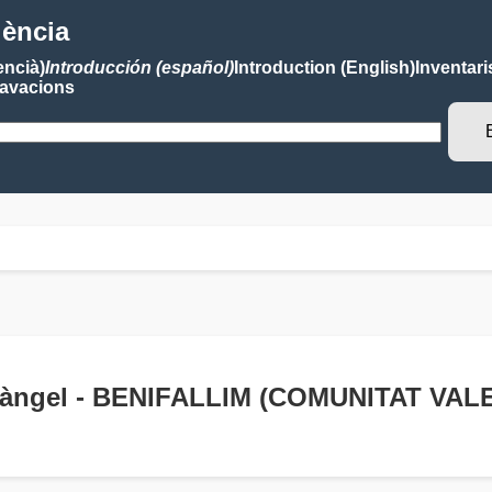
lència
encià)
Introducción (español)
Introduction (English)
Inventari
avacions
rcàngel - BENIFALLIM (COMUNITAT VA