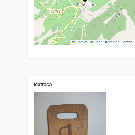
Leaflet
|
©
OpenStreetMap
Contribu
Matraca