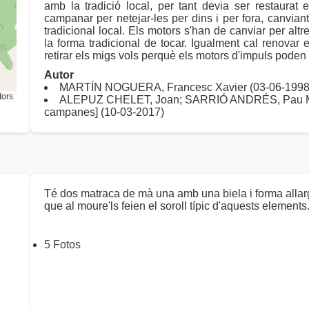
amb la tradició local, per tant devia ser restaurat
campanar per netejar-les per dins i per fora, canviant 
tradicional local. Els motors s'han de canviar per alt
la forma tradicional de tocar. Igualment cal renovar e
retirar els migs vols perquè els motors d'impuls poden 
Autor
MARTÍN NOGUERA, Francesc Xavier (03-06-1998
tors
ALEPUZ CHELET, Joan; SARRIÓ ANDRÉS, Pau M [
campanes] (10-03-2017)
Té dos matraca de mà una amb una biela i forma allarg
que al moure'ls feien el soroll típic d'aquests elements
5 Fotos