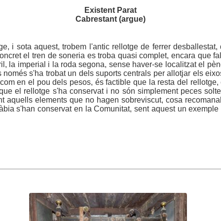
Existent Parat
Cabrestant (argue)
ge, i sota aquest, trobem l'antic rellotge de ferrer desballesta
ncret el tren de soneria es troba quasi complet, encara que falt
il, la imperial i la roda segona, sense haver-se localitzat el pè
 només s'ha trobat un dels suports centrals per allotjar els eix
í com en el pou dels pesos, és factible que la resta del rellotge,
e el rellotge s'ha conservat i no són simplement peces soltes
fent aquells elements que no hagen sobreviscut, cosa recomanabl
gàbia s'han conservat en la Comunitat, sent aquest un exemple 