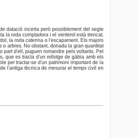
t, de datació incerta però possiblement del segle
a la roda comptadora i el venterol està trencat.
ndol, la roda caterina o l'escapament. Els majors
os o arbres. No obstant, donada la gran quantitat
 o part d'ell, puguen romandre pels voltants. Pel
, que es tracta d'un rellotge de gàbia amb els
e per tractar-se d'un patrimoni important de la
de l'antiga tècnica de mesurar el temps civil en