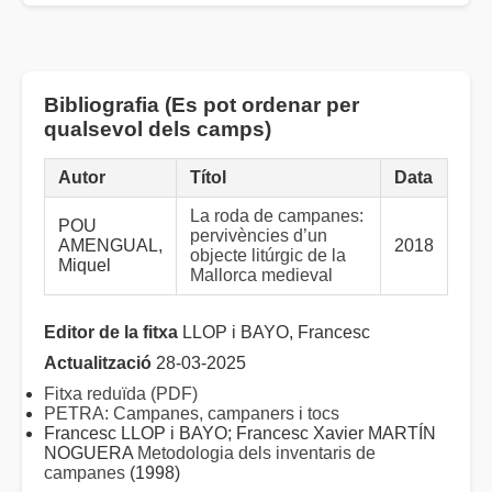
Bibliografia (Es pot ordenar per
qualsevol dels camps)
Autor
Títol
Data
La roda de campanes:
POU
pervivències d’un
AMENGUAL,
2018
objecte litúrgic de la
Miquel
Mallorca medieval
Editor de la fitxa
LLOP i BAYO, Francesc
Actualització
28-03-2025
Fitxa reduïda (PDF)
PETRA: Campanes, campaners i tocs
Francesc LLOP i BAYO; Francesc Xavier MARTÍN
NOGUERA
Metodologia dels inventaris de
campanes
(1998)