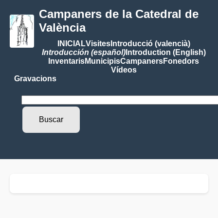
Campaners de la Catedral de
València
INICIAL
Visites
Introducció (valencià)
Introducción (español)
Introduction (English)
Inventaris
Municipis
Campaners
Fonedors
Vídeos
Gravacions