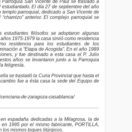
 Parroquia San Vicente de Paúl se trasladó a
l estudiantado. El día 27 de septiembre del año
 templo parroquial, dedicado a San Vicente de
“chamizo” anterior. El complejo parroquial se
 estudiantes filósofos se adoptaron algunas
s años 1975-1979 la casa sirvió como residencia
mo residencia para los estudiantes de los
inación a “Etapa de Acogida”. En el año 1989
ones, y fue destinado a esta casa el P. Julio
stos años se levantaron junto a la Parroquia
 feligresía.
lla se trasladó la Curia Provincial que hasta el
cambio fue a ésta casa la sede del Equipo de
vicenciana-de-zaragoza-casablanca/
en espadaña dedicadas a la Milagrosa, la de
as en 1995 por el mismo fabricante, PORTILLA,
los mismos toques litúrgicos.