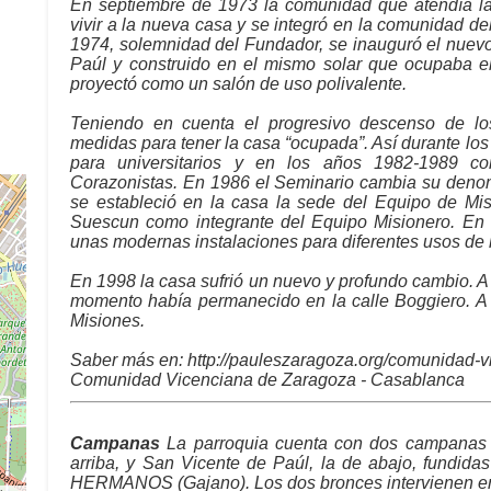
En septiembre de 1973 la comunidad que atendía la
vivir a la nueva casa y se integró en la comunidad de
1974, solemnidad del Fundador, se inauguró el nuevo
Paúl y construido en el mismo solar que ocupaba el 
proyectó como un salón de uso polivalente.
Teniendo en cuenta el progresivo descenso de los
medidas para tener la casa “ocupada”. Así durante lo
para universitarios y en los años 1982-1989 co
Corazonistas. En 1986 el Seminario cambia su denom
se estableció en la casa la sede del Equipo de Misi
Suescun como integrante del Equipo Misionero. En e
unas modernas instalaciones para diferentes usos de la
En 1998 la casa sufrió un nuevo y profundo cambio. A e
momento había permanecido en la calle Boggiero. A 
Misiones.
Saber más en: http://pauleszaragoza.org/comunidad-
Comunidad Vicenciana de Zaragoza - Casablanca
Campanas
La parroquia cuenta con dos campanas 
arriba, y San Vicente de Paúl, la de abajo, fundid
HERMANOS (Gajano). Los dos bronces intervienen en 