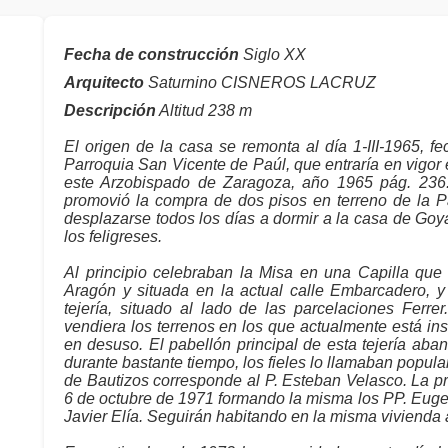
Fecha de construcción
Siglo XX
Arquitecto
Saturnino CISNEROS LACRUZ
Descripción
Altitud 238 m
El origen de la casa se remonta al día 1-III-1965, f
Parroquia San Vicente de Paúl, que entraría en vigor e
este Arzobispado de Zaragoza, año 1965 pág. 236.
promovió la compra de dos pisos en terreno de la P
desplazarse todos los días a dormir a la casa de Goy
los feligreses.
Al principio celebraban la Misa en una Capilla que 
Aragón y situada en la actual calle Embarcadero, 
tejería, situado al lado de las parcelaciones Ferre
vendiera los terrenos en los que actualmente está ins
en desuso. El pabellón principal de esta tejería aba
durante bastante tiempo, los fieles lo llamaban popul
de Bautizos corresponde al P. Esteban Velasco. La p
6 de octubre de 1971 formando la misma los PP. Euge
Javier Elía. Seguirán habitando en la misma vivienda a