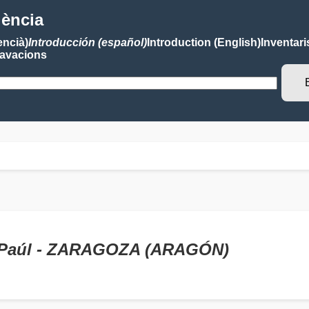
lència
encià)
Introducción (español)
Introduction (English)
Inventari
avacions
e Paúl - ZARAGOZA (ARAGÓN)