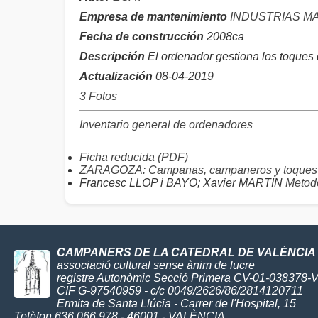
Empresa de mantenimiento
INDUSTRIAS M
Fecha de construcción
2008ca
Descripción
El ordenador gestiona los toques
Actualización
08-04-2019
3 Fotos
Inventario general de ordenadores
Ficha reducida (PDF)
ZARAGOZA: Campanas, campaneros y toques
Francesc LLOP i BAYO; Xavier MARTÍN
Metodo
CAMPANERS DE LA CATEDRAL DE VALÈNCIA
associació cultural sense ànim de lucre
registre Autonòmic Secció Primera CV-01-038378-
CIF G-97540959 - c/c 0049/2626/86/2814120711
Ermita de Santa Llúcia - Carrer de l'Hospital, 15
Telèfon 636 066 978 - 46001 - VALÈNCIA