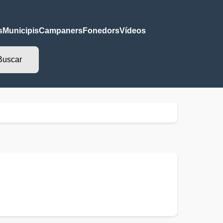
s
Municipis
Campaners
Fonedors
Vídeos