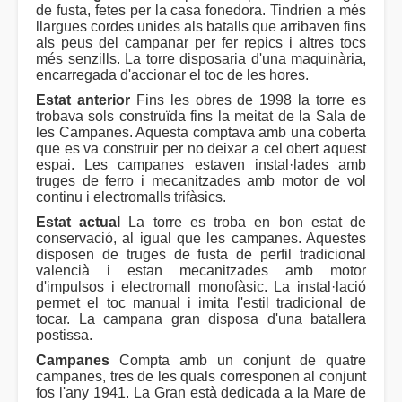
de fusta, fetes per la casa fonedora. Tindrien a més
llargues cordes unides als batalls que arribaven fins
als peus del campanar per fer repics i altres tocs
més senzills. La torre disposaria d'una maquinària,
encarregada d'accionar el toc de les hores.
Estat anterior
Fins les obres de 1998 la torre es
trobava sols construïda fins la meitat de la Sala de
les Campanes. Aquesta comptava amb una coberta
que es va construir per no deixar a cel obert aquest
espai. Les campanes estaven instal·lades amb
truges de ferro i mecanitzades amb motor de vol
continu i electromalls trifàsics.
Estat actual
La torre es troba en bon estat de
conservació, al igual que les campanes. Aquestes
disposen de truges de fusta de perfil tradicional
valencià i estan mecanitzades amb motor
d'impulsos i electromall monofàsic. La instal·lació
permet el toc manual i imita l'estil tradicional de
tocar. La campana gran disposa d'una batallera
postissa.
Campanes
Compta amb un conjunt de quatre
campanes, tres de les quals corresponen al conjunt
fos l'any 1941. La Gran està dedicada a la Mare de