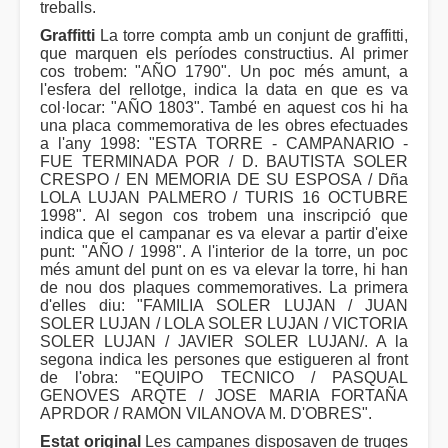
treballs.
Graffitti
La torre compta amb un conjunt de graffitti,
que marquen els períodes constructius. Al primer
cos trobem: "AÑO 1790". Un poc més amunt, a
l'esfera del rellotge, indica la data en que es va
col·locar: "AÑO 1803". També en aquest cos hi ha
una placa commemorativa de les obres efectuades
a l'any 1998: "ESTA TORRE - CAMPANARIO -
FUE TERMINADA POR / D. BAUTISTA SOLER
CRESPO / EN MEMORIA DE SU ESPOSA / Dña
LOLA LUJAN PALMERO / TURIS 16 OCTUBRE
1998". Al segon cos trobem una inscripció que
indica que el campanar es va elevar a partir d'eixe
punt: "AÑO / 1998". A l'interior de la torre, un poc
més amunt del punt on es va elevar la torre, hi han
de nou dos plaques commemoratives. La primera
d'elles diu: "FAMILIA SOLER LUJAN / JUAN
SOLER LUJAN / LOLA SOLER LUJAN / VICTORIA
SOLER LUJAN / JAVIER SOLER LUJAN/. A la
segona indica les persones que estigueren al front
de l'obra: "EQUIPO TECNICO / PASQUAL
GENOVES ARQTE / JOSE MARIA FORTAÑA
APRDOR / RAMON VILANOVA M. D'OBRES".
Estat original
Les campanes disposaven de truges