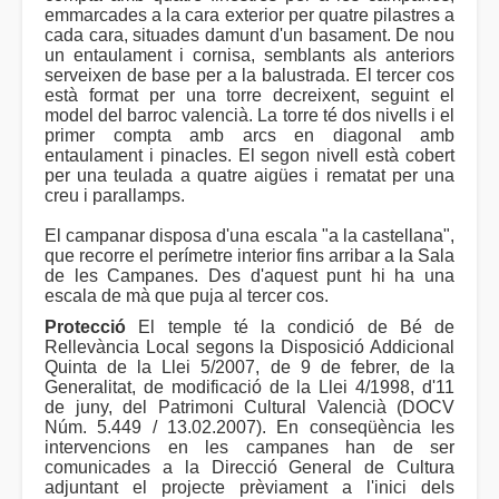
emmarcades a la cara exterior per quatre pilastres a
cada cara, situades damunt d'un basament. De nou
un entaulament i cornisa, semblants als anteriors
serveixen de base per a la balustrada. El tercer cos
està format per una torre decreixent, seguint el
model del barroc valencià. La torre té dos nivells i el
primer compta amb arcs en diagonal amb
entaulament i pinacles. El segon nivell està cobert
per una teulada a quatre aigües i rematat per una
creu i parallamps.
El campanar disposa d'una escala "a la castellana",
que recorre el perímetre interior fins arribar a la Sala
de les Campanes. Des d'aquest punt hi ha una
escala de mà que puja al tercer cos.
Protecció
El temple té la condició de Bé de
Rellevància Local segons la Disposició Addicional
Quinta de la Llei 5/2007, de 9 de febrer, de la
Generalitat, de modificació de la Llei 4/1998, d'11
de juny, del Patrimoni Cultural Valencià (DOCV
Núm. 5.449 / 13.02.2007). En conseqüència les
intervencions en les campanes han de ser
comunicades a la Direcció General de Cultura
adjuntant el projecte prèviament a l'inici dels