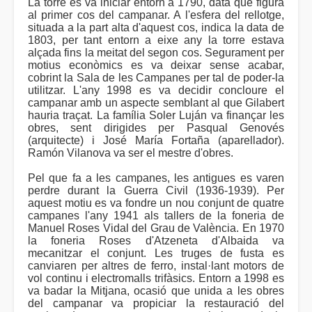
La torre es va iniciar entorn a 1790, data que figura
al primer cos del campanar. A l'esfera del rellotge,
situada a la part alta d'aquest cos, indica la data de
1803, per tant entorn a eixe any la torre estava
alçada fins la meitat del segon cos. Segurament per
motius econòmics es va deixar sense acabar,
cobrint la Sala de les Campanes per tal de poder-la
utilitzar. L'any 1998 es va decidir concloure el
campanar amb un aspecte semblant al que Gilabert
hauria traçat. La família Soler Luján va finançar les
obres, sent dirigides per Pasqual Genovés
(arquitecte) i José María Fortaña (aparellador).
Ramón Vilanova va ser el mestre d'obres.
Pel que fa a les campanes, les antigues es varen
perdre durant la Guerra Civil (1936-1939). Per
aquest motiu es va fondre un nou conjunt de quatre
campanes l'any 1941 als tallers de la foneria de
Manuel Roses Vidal del Grau de València. En 1970
la foneria Roses d'Atzeneta d'Albaida va
mecanitzar el conjunt. Les truges de fusta es
canviaren per altres de ferro, instal·lant motors de
vol continu i electromalls trifàsics. Entorn a 1998 es
va badar la Mitjana, ocasió que unida a les obres
del campanar va propiciar la restauració del