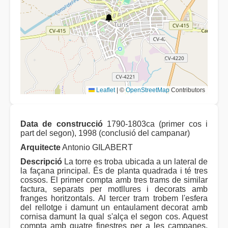
Leaflet
|
©
OpenStreetMap
Contributors
Data de construcció
1790-1803ca (primer cos i
part del segon), 1998 (conclusió del campanar)
Arquitecte
Antonio GILABERT
Descripció
La torre es troba ubicada a un lateral de
la façana principal. És de planta quadrada i té tres
cossos. El primer compta amb tres trams de similar
factura, separats per motllures i decorats amb
franges horitzontals. Al tercer tram trobem l'esfera
del rellotge i damunt un entaulament decorat amb
cornisa damunt la qual s'alça el segon cos. Aquest
compta amb quatre finestres per a les campanes,