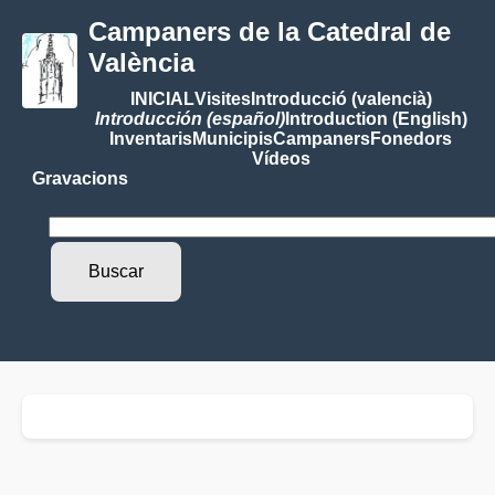
Campaners de la Catedral de
València
INICIAL
Visites
Introducció (valencià)
Introducción (español)
Introduction (English)
Inventaris
Municipis
Campaners
Fonedors
Vídeos
Gravacions