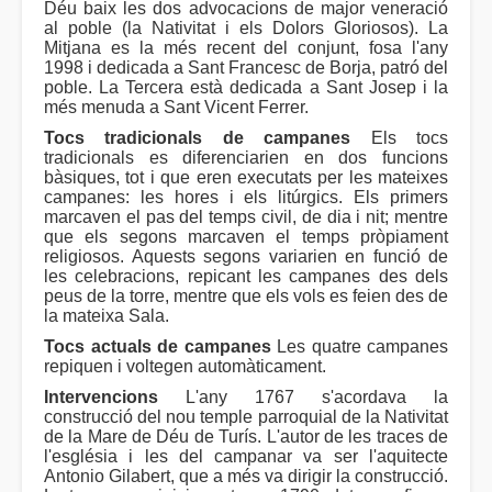
Déu baix les dos advocacions de major veneració
al poble (la Nativitat i els Dolors Gloriosos). La
Mitjana es la més recent del conjunt, fosa l'any
1998 i dedicada a Sant Francesc de Borja, patró del
poble. La Tercera està dedicada a Sant Josep i la
més menuda a Sant Vicent Ferrer.
Tocs tradicionals de campanes
Els tocs
tradicionals es diferenciarien en dos funcions
bàsiques, tot i que eren executats per les mateixes
campanes: les hores i els litúrgics. Els primers
marcaven el pas del temps civil, de dia i nit; mentre
que els segons marcaven el temps pròpiament
religiosos. Aquests segons variarien en funció de
les celebracions, repicant les campanes des dels
peus de la torre, mentre que els vols es feien des de
la mateixa Sala.
Tocs actuals de campanes
Les quatre campanes
repiquen i voltegen automàticament.
Intervencions
L'any 1767 s'acordava la
construcció del nou temple parroquial de la Nativitat
de la Mare de Déu de Turís. L'autor de les traces de
l'església i les del campanar va ser l'aquitecte
Antonio Gilabert, que a més va dirigir la construcció.