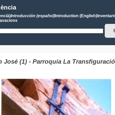
lència
encià)
Introducción (español)
Introduction (English)
Inventari
avacions
José (1) - Parroquia La Transfiguraci