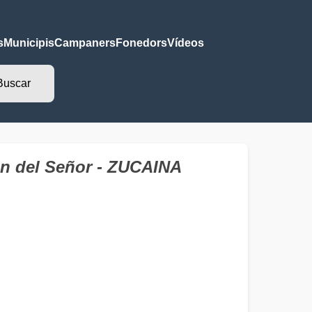
s
Municipis
Campaners
Fonedors
Vídeos
ón del Señor - ZUCAINA