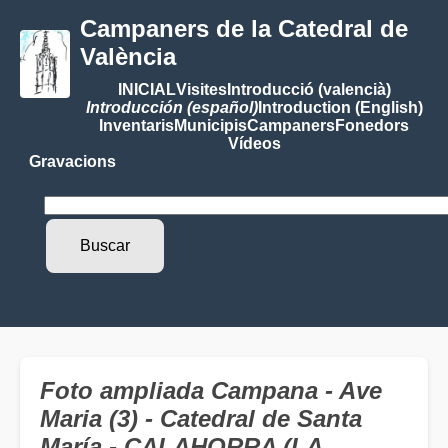
Campaners de la Catedral de
València
INICIAL
Visites
Introducció (valencià)
Introducción (español)
Introduction (English)
Inventaris
Municipis
Campaners
Fonedors
Vídeos
Gravacions
Foto ampliada Campana - Ave
Maria (3) - Catedral de Santa
María - CALAHORRA (LA