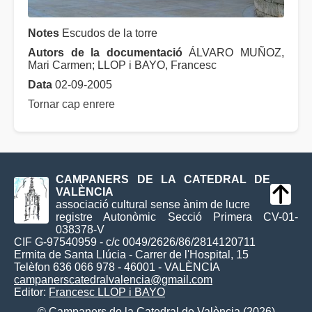
Notes
Escudos de la torre
Autors de la documentació
ÁLVARO MUÑOZ,
Mari Carmen; LLOP i BAYO, Francesc
Data
02-09-2005
Tornar cap enrere
CAMPANERS DE LA CATEDRAL DE
VALÈNCIA
associació cultural sense ànim de lucre
registre Autonòmic Secció Primera CV-01-
038378-V
CIF G-97540959 - c/c 0049/2626/86/2814120711
Ermita de Santa Llúcia - Carrer de l'Hospital, 15
Telèfon 636 066 978 - 46001 - VALÈNCIA
campanerscatedralvalencia@gmail.com
Editor:
Francesc LLOP i BAYO
© Campaners de la Catedral de València (2026)