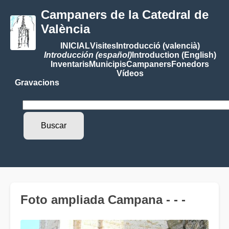
Campaners de la Catedral de
València
INICIAL
Visites
Introducció (valencià)
Introducción (español)
Introduction (English)
Inventaris
Municipis
Campaners
Fonedors
Vídeos
Gravacions
Foto ampliada Campana - - -