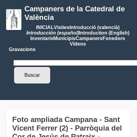
Campaners de la Catedral de
València
INICIAL
Visites
Introducció (valencià)
Introducción (español)
Introduction (English)
Inventaris
Municipis
Campaners
Fonedors
Vídeos
Gravacions
Foto ampliada Campana - Sant
Vicent Ferrer (2) - Parròquia del
Cor de Jesús de Patraix -