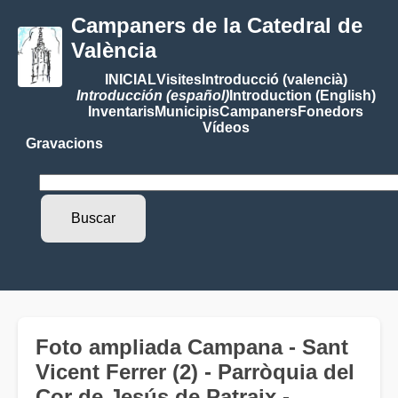
Campaners de la Catedral de
València
INICIAL
Visites
Introducció (valencià)
Introducción (español)
Introduction (English)
Inventaris
Municipis
Campaners
Fonedors
Vídeos
Gravacions
Foto ampliada Campana - Sant
Vicent Ferrer (2) - Parròquia del
Cor de Jesús de Patraix -