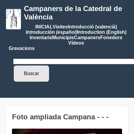
Campaners de la Catedral de
València
INICIAL
Visites
Introducció (valencià)
Introducción (español)
Introduction (English)
Inventaris
Municipis
Campaners
Fonedors
Vídeos
Gravacions
Foto ampliada Campana - - -