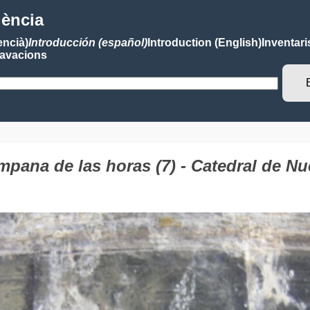
lència
encià)
Introducción (español)
Introduction (English)
Inventari
avacions
ana de las horas (7) - Catedral de Nue