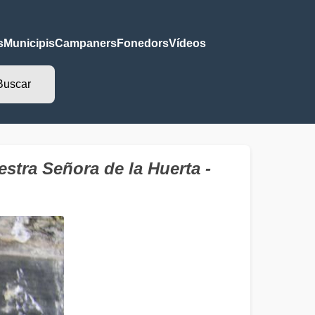
s
Municipis
Campaners
Fonedors
Vídeos
stra Señora de la Huerta -