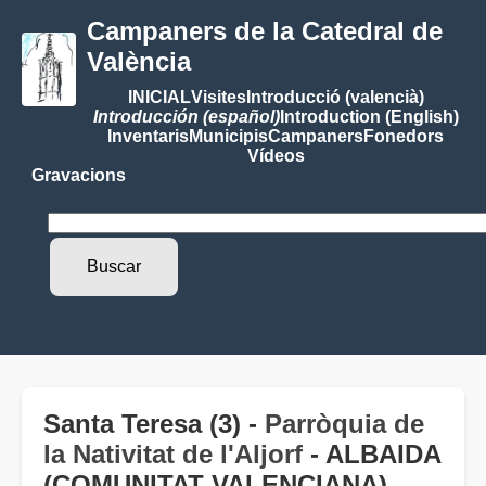
Campaners de la Catedral de
València
INICIAL
Visites
Introducció (valencià)
Introducción (español)
Introduction (English)
Inventaris
Municipis
Campaners
Fonedors
Vídeos
Gravacions
Santa Teresa (3) -
Parròquia de
la Nativitat de l'Aljorf
- ALBAIDA
(COMUNITAT VALENCIANA)