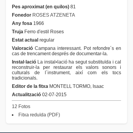
Pes aproximat (en quilos)
81
Fonedor
ROSES ATZENETA
Any fosa
1966
Truja
Ferro d'estil Roses
Estat actual
regular
Valoració
Campana interessant. Pot refondre´s en
cas de trencament després de documentar-la.
Instal·lació
La instal•lació ha segut substituïda i cal
reconstruir-la per restaurar els valors sonors i
culturals de l´instrument, així com els tocs
tradicionals.
Editor de la fitxa
MONTELL TORMO, Isaac
Actualització
02-07-2015
12 Fotos
Fitxa reduïda (PDF)