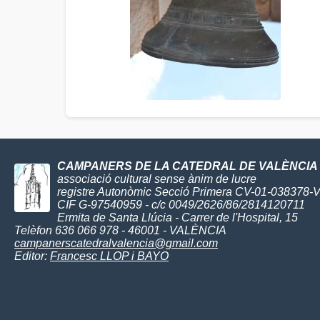
CAMPANERS DE LA CATEDRAL DE VALÈNCIA
associació cultural sense ànim de lucre
registre Autonòmic Secció Primera CV-01-038378-
CIF G-97540959 - c/c 0049/2626/86/2814120711
Ermita de Santa Llúcia - Carrer de l'Hospital, 15
Telèfon 636 066 978 - 46001 - VALÈNCIA
campanerscatedralvalencia@gmail.com
Editor:
Francesc LLOP i BAYO