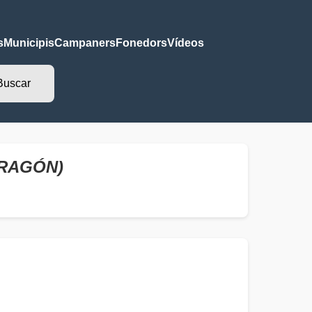
s
Municipis
Campaners
Fonedors
Vídeos
ARAGÓN)