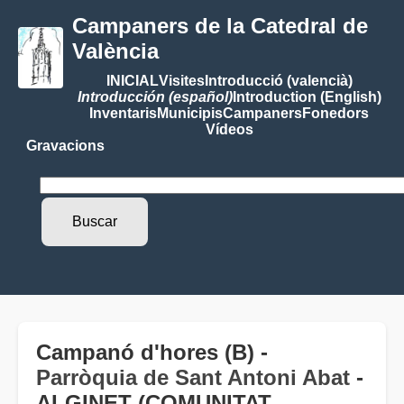
Campaners de la Catedral de
València
INICIAL
Visites
Introducció (valencià)
Introducción (español)
Introduction (English)
Inventaris
Municipis
Campaners
Fonedors
Vídeos
Gravacions
Campanó d'hores (B) -
Parròquia de Sant Antoni Abat
-
ALGINET (COMUNITAT