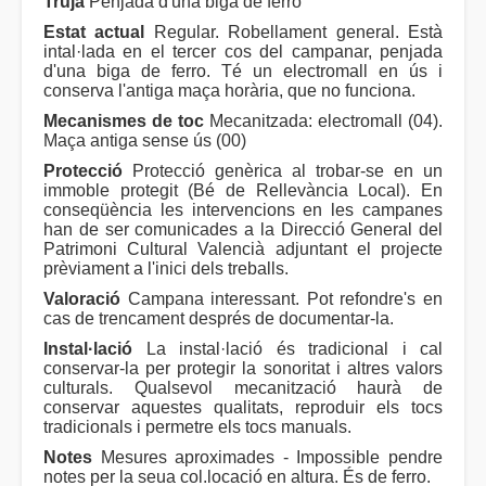
Truja
Penjada d'una biga de ferro
Estat actual
Regular. Robellament general. Està
intal·lada en el tercer cos del campanar, penjada
d'una biga de ferro. Té un electromall en ús i
conserva l'antiga maça horària, que no funciona.
Mecanismes de toc
Mecanitzada: electromall (04).
Maça antiga sense ús (00)
Protecció
Protecció genèrica al trobar-se en un
immoble protegit (Bé de Rellevància Local). En
conseqüència les intervencions en les campanes
han de ser comunicades a la Direcció General del
Patrimoni Cultural Valencià adjuntant el projecte
prèviament a l'inici dels treballs.
Valoració
Campana interessant. Pot refondre's en
cas de trencament després de documentar-la.
Instal·lació
La instal·lació és tradicional i cal
conservar-la per protegir la sonoritat i altres valors
culturals. Qualsevol mecanització haurà de
conservar aquestes qualitats, reproduir els tocs
tradicionals i permetre els tocs manuals.
Notes
Mesures aproximades - Impossible pendre
notes per la seua col.locació en altura. És de ferro.