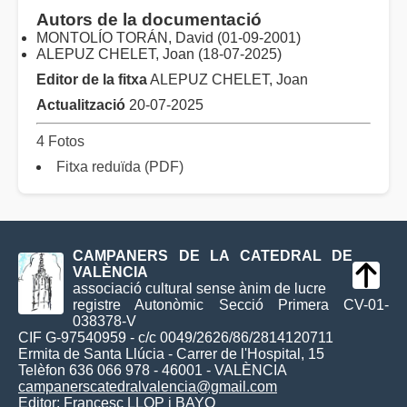
Autors de la documentació
MONTOLÍO TORÁN, David (01-09-2001)
ALEPUZ CHELET, Joan (18-07-2025)
Editor de la fitxa
ALEPUZ CHELET, Joan
Actualització
20-07-2025
4 Fotos
Fitxa reduïda (PDF)
CAMPANERS DE LA CATEDRAL DE
VALÈNCIA
associació cultural sense ànim de lucre
registre Autonòmic Secció Primera CV-01-
038378-V
CIF G-97540959 - c/c 0049/2626/86/2814120711
Ermita de Santa Llúcia - Carrer de l'Hospital, 15
Telèfon 636 066 978 - 46001 - VALÈNCIA
campanerscatedralvalencia@gmail.com
Editor:
Francesc LLOP i BAYO