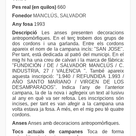
Pes real (en quilos)
660
Fonedor
MANCLÚS, SALVADOR
Any fosa
1993
Descripció
Les anses presenten decoracions
antropomòrfiques. En el terç trobem dos grups de
dos cordons i una garlanda. Entre els cordons
apareix el nom de la campana incís: "SAN JOSE".
Per tant, està dedicada al patró del municipi. En el
mig hi ha una creu de calvari i la marca de fàbrica:
"FUNDICIÓN / DE / SALVADOR MANCLÚS / C.
INDUSTRIA, 27 / VALENCIA ". També apareix
aquesta inscripció: "1.940 / REFUNDIDA 1.993 /
AÑO SANTO MARIANO / VIRGEN DE LOS
DESAMPARADOS". Indica l'any de l'anterior
campana, la de la nova i agfegeix un text al·lusivu
al any en què va ser refosa. Les inscripcions són
incises, per tant es van afegir a la campana una
volta estava ja fosa. A més, en el mig peu té quatre
cordons.
Anses
Anses amb decoracions antropomòrfiques.
Tocs actuals de campanes
Toca de forma