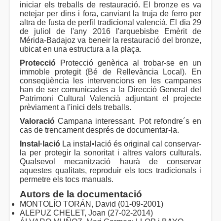
iniciar els treballs de restauració. El bronze es va
netejar per dins i fora, canviant la truja de ferro per
altra de fusta de perfil tradicional valencià. El dia 29
de juliol de l'any 2016 l'arquebisbe Emèrit de
Mérida-Badajoz va beneir la restauració del bronze,
ubicat en una estructura a la plaça.
Protecció
Protecció genèrica al trobar-se en un
immoble protegit (Bé de Rellevància Local). En
conseqüència les intervencions en les campanes
han de ser comunicades a la Direcció General del
Patrimoni Cultural Valencià adjuntant el projecte
prèviament a l'inici dels treballs.
Valoració
Campana interessant. Pot refondre´s en
cas de trencament després de documentar-la.
Instal·lació
La instal•lació és original cal conservar-
la per protegir la sonoritat i altres valors culturals.
Qualsevol mecanització haurà de conservar
aquestes qualitats, reproduir els tocs tradicionals i
permetre els tocs manuals.
Autors de la documentació
MONTOLÍO TORÁN, David (01-09-2001)
ALEPUZ CHELET, Joan (27-02-2014)