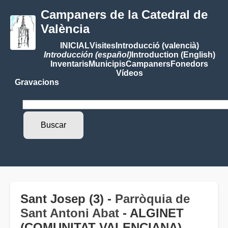
Campaners de la Catedral de
València
INICIAL
Visites
Introducció (valencià)
Introducción (español)
Introduction (English)
Inventaris
Municipis
Campaners
Fonedors
Vídeos
Gravacions
Sant Josep (3) -
Parròquia de
Sant Antoni Abat
- ALGINET
(COMUNITAT VALENCIANA)