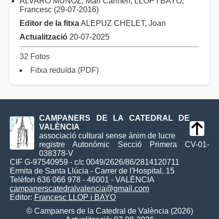
ÁLVARO MUÑOZ, Mari Carmen; LLOP i BAYO,
Francesc (29-07-2016)
Editor de la fitxa
ALEPUZ CHELET, Joan
Actualització
20-07-2025
32 Fotos
Fitxa reduïda (PDF)
CAMPANERS DE LA CATEDRAL DE
VALÈNCIA
associació cultural sense ànim de lucre
registre Autonòmic Secció Primera CV-01-
038378-V
CIF G-97540959 - c/c 0049/2626/86/2814120711
Ermita de Santa Llúcia - Carrer de l'Hospital, 15
Telèfon 636 066 978 - 46001 - VALÈNCIA
campanerscatedralvalencia@gmail.com
Editor:
Francesc LLOP i BAYO
© Campaners de la Catedral de València (2026)