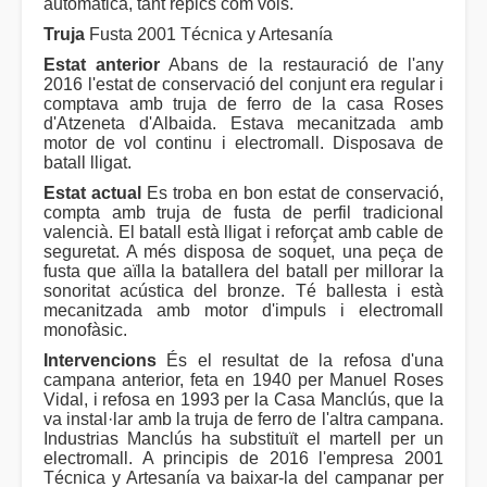
automàtica, tant repics com vols.
Truja
Fusta 2001 Técnica y Artesanía
Estat anterior
Abans de la restauració de l'any
2016 l'estat de conservació del conjunt era regular i
comptava amb truja de ferro de la casa Roses
d'Atzeneta d'Albaida. Estava mecanitzada amb
motor de vol continu i electromall. Disposava de
batall lligat.
Estat actual
Es troba en bon estat de conservació,
compta amb truja de fusta de perfil tradicional
valencià. El batall està lligat i reforçat amb cable de
seguretat. A més disposa de soquet, una peça de
fusta que aïlla la batallera del batall per millorar la
sonoritat acústica del bronze. Té ballesta i està
mecanitzada amb motor d'impuls i electromall
monofàsic.
Intervencions
És el resultat de la refosa d'una
campana anterior, feta en 1940 per Manuel Roses
Vidal, i refosa en 1993 per la Casa Manclús, que la
va instal·lar amb la truja de ferro de l'altra campana.
Industrias Manclús ha substituït el martell per un
electromall. A principis de 2016 l'empresa 2001
Técnica y Artesanía va baixar-la del campanar per