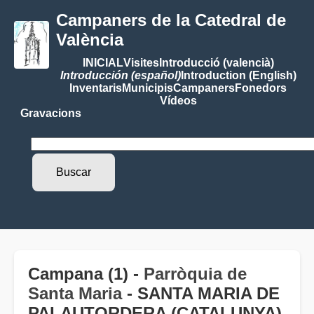
Campaners de la Catedral de
València
INICIAL
Visites
Introducció (valencià)
Introducción (español)
Introduction (English)
Inventaris
Municipis
Campaners
Fonedors
Vídeos
Gravacions
Campana (1) -
Parròquia de
Santa Maria
- SANTA MARIA DE
PALAUTORDERA (CATALUNYA)