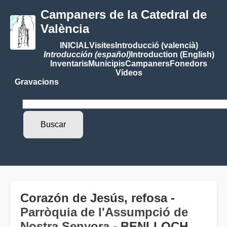
Campaners de la Catedral de
València
INICIAL
Visites
Introducció (valencià)
Introducción (español)
Introduction (English)
Inventaris
Municipis
Campaners
Fonedors
Vídeos
Gravacions
Corazón de Jesús, refosa -
Parròquia de l'Assumpció de
Nostra Senyora
- BENLLOCH