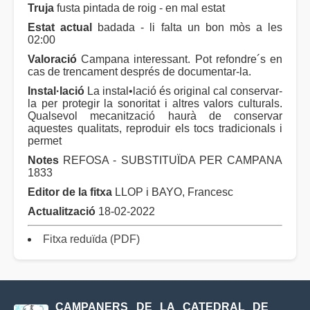
Truja
fusta pintada de roig - en mal estat
Estat actual
badada - li falta un bon mòs a les
02:00
Valoració
Campana interessant. Pot refondre´s en
cas de trencament després de documentar-la.
Instal·lació
La instal•lació és original cal conservar-
la per protegir la sonoritat i altres valors culturals.
Qualsevol mecanització haurà de conservar
aquestes qualitats, reproduir els tocs tradicionals i
permet
Notes
REFOSA - SUBSTITUÏDA PER CAMPANA
1833
Editor de la fitxa
LLOP i BAYO, Francesc
Actualització
18-02-2022
Fitxa reduïda (PDF)
CAMPANERS DE LA CATEDRAL DE