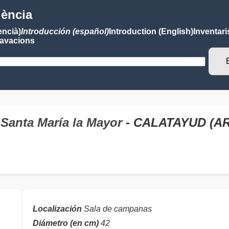
lència
encià)
Introducción (español)
Introduction (English)
Inventari
avacions
 Santa María la Mayor
- CALATAYUD (A
Localización
Sala de campanas
Diámetro (en cm)
42