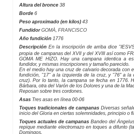
Altura del bronce
38
Borde
6
Peso aproximado (en kilos)
43
Fundidor
GOMÀ, FRANCISCO
Año fundición
1776
Descripción
En la inscripción de arriba dice "IESV
propia de campanas del XVII y del XVIII así como F
GOMA ME HIZO. Hay una campana identica a est
fundidor, y mismas inscripciones y tamaño parecido.
En el medio hay una cruz de calvario decorada con es
fundición, "17" a la izquierda de la cruz, y "76” a l
cruz). Por lo tanto, la campana se fecha en 1776. 
Bárbara, otra del Varón de los Dolores y una de la Ma
Reposan sobre tres cordones.
Asas
Tres asas en línea 00-06
Toques tradicionales de campanas
Diversas señale
inicio del Gloria en ciertas solemnidades, principio o fi
Toques actuales de campanas
Bandeo del Ángelus,
repique mediante electromazo en toques a difunto (
Domingos.