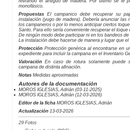
retirando el antiguo de madera. Por último se le p
monofásico.
Propuestas
El campanico debe recuperar su pape
instalación (yugo de madera). Debería anunciar las 
los campaneros o por lo menos anticipar ciertos toq
Santo. Para ello sería conveniente recuperar el toque
De ningún modo debe participar ni en los bandeos de f
La instalación debe hacerse de manera y lugar que e
Protección
Protección genérica al encontrarse en u
expediente para incluir la campana en el Inventario G
Valoración
En caso de rotura solamente puede s
campana de distinta afinación.
Notas
Medidas aproximadas
Autores de la documentación
MOROS IGLESIAS, Adrián (03-11-2025)
MOROS IGLESIAS, Adrián (12-03-2026)
Editor de la ficha
MOROS IGLESIAS, Adrián
Actualización
13-03-2026
29 Fotos