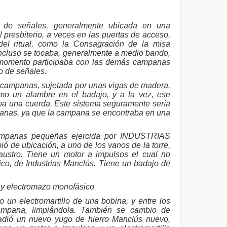
e señales, generalmente ubicada en una
 presbiterio, a veces en las puertas de acceso,
el ritual, como la Consagración de la misa
Incluso se tocaba, generalmente a medio bando,
 momento participaba con las demás campanas
o de señales.
e campanas, sujetada por unas vigas de madera.
omo un alambre en el badajo, y a la vez, ese
ba una cuerda. Este sistema seguramente sería
panas, ya que la campana se encontraba en una
 campanas pequeñas ejercida por INDUSTRIAS
de ubicación, a uno de los vanos de la torre,
austro. Tiene un motor a impulsos el cual no
ico, de Industrias Manclús. Tiene un badajo de
y electromazo monofásico
 un electromartillo de una bobina, y entre los
campana, limpiándola. También se cambio de
ñadió un nuevo yugo de hierro Manclús nuevo,