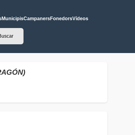
s
Municipis
Campaners
Fonedors
Vídeos
RAGÓN)