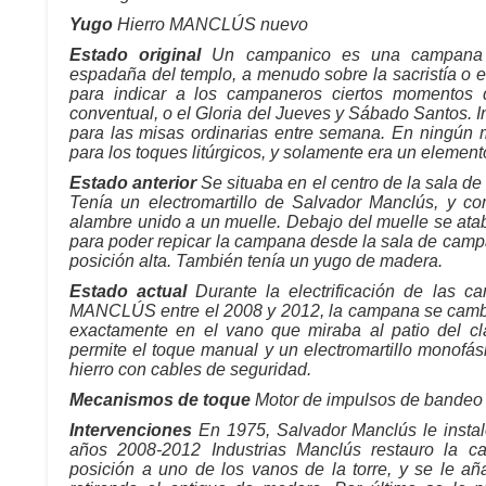
Yugo
Hierro MANCLÚS nuevo
Estado original
Un campanico es una campana d
espadaña del templo, a menudo sobre la sacristía o el
para indicar a los campaneros ciertos momentos d
conventual, o el Gloria del Jueves y Sábado Santos. 
para las misas ordinarias entre semana. En ningún
para los toques litúrgicos, y solamente era un element
Estado anterior
Se situaba en el centro de la sala d
Tenía un electromartillo de Salvador Manclús, y c
alambre unido a un muelle. Debajo del muelle se ata
para poder repicar la campana desde la sala de cam
posición alta. También tenía un yugo de madera.
Estado actual
Durante la electrificación de las
MANCLÚS entre el 2008 y 2012, la campana se cambió 
exactamente en el vano que miraba al patio del cl
permite el toque manual y un electromartillo monofás
hierro con cables de seguridad.
Mecanismos de toque
Motor de impulsos de bandeo 
Intervenciones
En 1975, Salvador Manclús le instalo
años 2008-2012 Industrias Manclús restauro la 
posición a uno de los vanos de la torre, y se le a