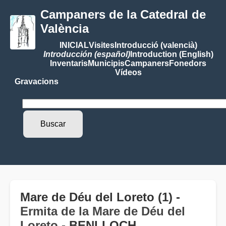
Campaners de la Catedral de
València
INICIAL
Visites
Introducció (valencià)
Introducción (español)
Introduction (English)
Inventaris
Municipis
Campaners
Fonedors
Vídeos
Gravacions
Mare de Déu del Loreto (1) -
Ermita de la Mare de Déu del
Loreto
- BENLLOCH