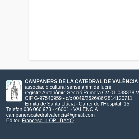
CAMPANERS DE LA CATEDRAL DE VALÈNCIA
associació cultural sense ànim de lucre
registre Autonòmic Secció Primera CV-01-038378-
CIF G-97540959 - c/c 0049/2626/86/2814120711
Ermita de Santa Llúcia - Carrer de l'Hospital, 15
Telèfon 636 066 978 - 46001 - VALÈNCIA
campanerscatedralvalencia@gmail.com
Editor:
Francesc LLOP i BAYO