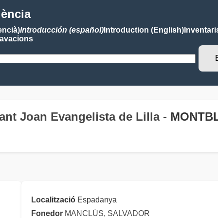
lència
encià)
Introducción (español)
Introduction (English)
Inventari
avacions
ant Joan Evangelista de Lilla
- MONTBL
Localització
Espadanya
Fonedor
MANCLÚS, SALVADOR