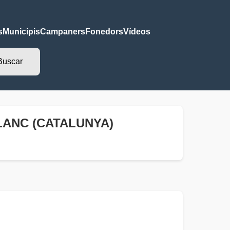
s
Municipis
Campaners
Fonedors
Vídeos
ANC (CATALUNYA)