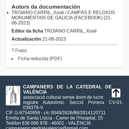
Autors da documentación
TROIANO CARRIL, Xosé / CAMPÁS E RELOXOS
MONUMENTAIS DE GALICIA (FACEBOOK) (21-
06-2023)
Editor da ficha
TROIANO CARRIL, Xosé
Actualización
21-06-2023
7 Fotos
Ficha reducida (PDF)
CAMPANERS DE LA CATEDRAL DE
VALÈNCIA
associació cultural sense ànim de lucre
registre Autonòmic Secció Primera CV-01-
038378-V
CIF G-97540959 - c/c 0049/2626/86/2814120711
Ermita de Santa Llúcia - Carrer de l'Hospital, 15
Telèfon 636 066 978 - 46001 - VALÈNCIA
campanerscatedralvalencia@gmail.com