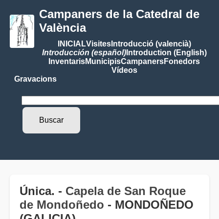
Campaners de la Catedral de
València
INICIAL
Visites
Introducció (valencià)
Introducción (español)
Introduction (English)
Inventaris
Municipis
Campaners
Fonedors
Vídeos
Gravacions
Única. -
Capela de San Roque
de Mondoñedo
- MONDOÑEDO
(GALICIA)