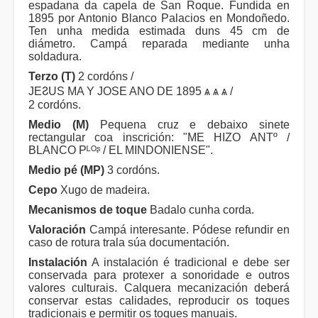
espadana da capela de San Roque. Fundida en
1895 por Antonio Blanco Palacios en Mondoñedo.
Ten unha medida estimada duns 45 cm de
diámetro. Campá reparada mediante unha
soldadura.
Terzo (T)
2 cordóns /
JEჇUS MA Y JOSE ANO DE 1895 ѧ ѧ ѧ /
2 cordóns.
Medio (M)
Pequena cruz e debaixo sinete
rectangular coa inscrición: "ME HIZO ANTº /
BLANCO Pᴸᴼᶳ / EL MINDONIENSE".
Medio pé (MP)
3 cordóns.
Cepo
Xugo de madeira.
Mecanismos de toque
Badalo cunha corda.
Valoración
Campá interesante. Pódese refundir en
caso de rotura trala súa documentación.
Instalación
A instalación é tradicional e debe ser
conservada para protexer a sonoridade e outros
valores culturais. Calquera mecanización deberá
conservar estas calidades, reproducir os toques
tradicionais e permitir os toques manuais.