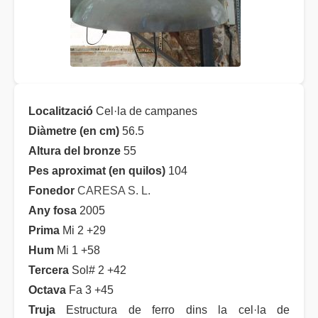
Localització
Cel·la de campanes
Diàmetre (en cm)
56.5
Altura del bronze
55
Pes aproximat (en quilos)
104
Fonedor
CARESA S. L.
Any fosa
2005
Prima
Mi 2 +29
Hum
Mi 1 +58
Tercera
Sol# 2 +42
Octava
Fa 3 +45
Truja
Estructura de ferro dins la cel·la de