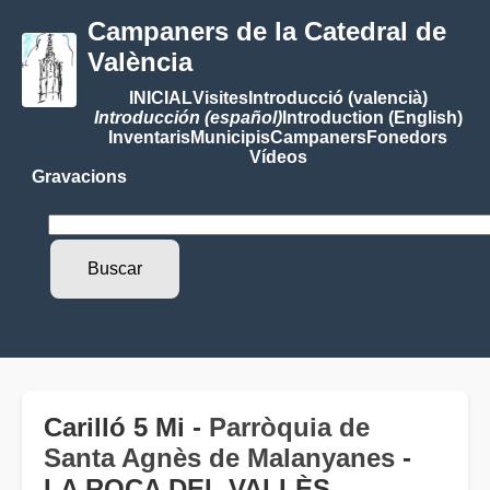
Campaners de la Catedral de
València
INICIAL
Visites
Introducció (valencià)
Introducción (español)
Introduction (English)
Inventaris
Municipis
Campaners
Fonedors
Vídeos
Gravacions
Carilló 5 Mi -
Parròquia de
Santa Agnès de Malanyanes
-
LA ROCA DEL VALLÈS