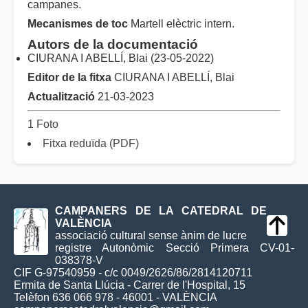
campanes.
Mecanismes de toc
Martell elèctric intern.
Autors de la documentació
CIURANA I ABELLÍ, Blai (23-05-2022)
Editor de la fitxa
CIURANA I ABELLÍ, Blai
Actualització
21-03-2023
1 Foto
Fitxa reduïda (PDF)
CAMPANERS DE LA CATEDRAL DE
VALÈNCIA
associació cultural sense ànim de lucre
registre Autonòmic Secció Primera CV-01-
038378-V
CIF G-97540959 - c/c 0049/2626/86/2814120711
Ermita de Santa Llúcia - Carrer de l'Hospital, 15
Telèfon 636 066 978 - 46001 - VALÈNCIA