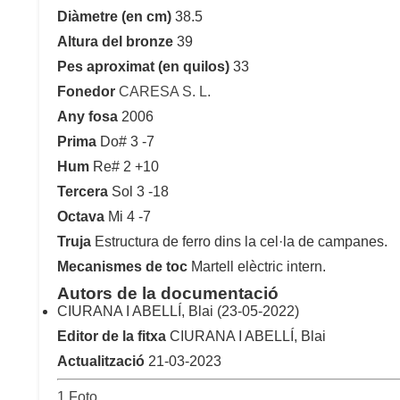
Diàmetre (en cm)
38.5
Altura del bronze
39
Pes aproximat (en quilos)
33
Fonedor
CARESA S. L.
Any fosa
2006
Prima
Do# 3 -7
Hum
Re# 2 +10
Tercera
Sol 3 -18
Octava
Mi 4 -7
Truja
Estructura de ferro dins la cel·la de campanes.
Mecanismes de toc
Martell elèctric intern.
Autors de la documentació
CIURANA I ABELLÍ, Blai (23-05-2022)
Editor de la fitxa
CIURANA I ABELLÍ, Blai
Actualització
21-03-2023
1 Foto