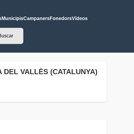
s
Municipis
Campaners
Fonedors
Vídeos
A DEL VALLÈS (CATALUNYA)