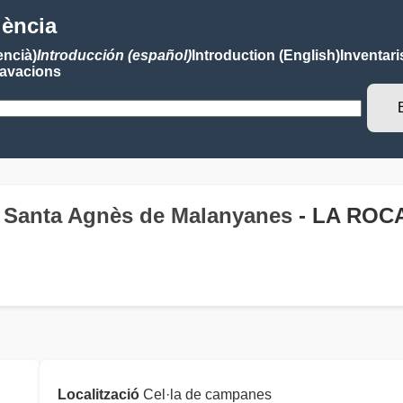
lència
encià)
Introducción (español)
Introduction (English)
Inventari
avacions
 Santa Agnès de Malanyanes
- LA ROC
Localització
Cel·la de campanes