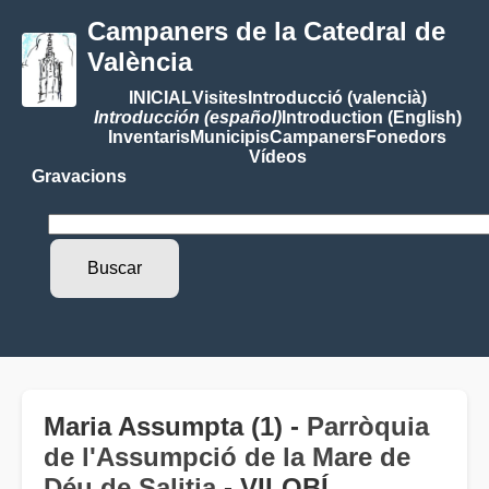
Campaners de la Catedral de
València
INICIAL
Visites
Introducció (valencià)
Introducción (español)
Introduction (English)
Inventaris
Municipis
Campaners
Fonedors
Vídeos
Gravacions
Maria Assumpta (1) -
Parròquia
de l'Assumpció de la Mare de
Déu de Salitja
- VILOBÍ