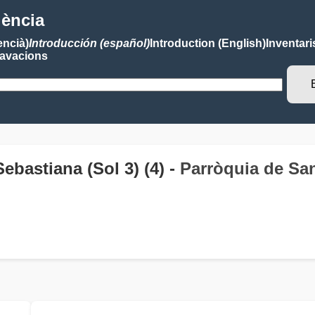
lència
encià)
Introducción (español)
Introduction (English)
Inventari
avacions
ebastiana (Sol 3) (4) -
Parròquia de San