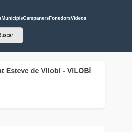
s
Municipis
Campaners
Fonedors
Vídeos
t Esteve de Vilobí
- VILOBÍ