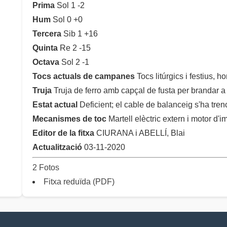
Prima
Sol 1 -2
Hum
Sol 0 +0
Tercera
Sib 1 +16
Quinta
Re 2 -15
Octava
Sol 2 -1
Tocs actuals de campanes
Tocs litúrgics i festius, ho
Truja
Truja de ferro amb capçal de fusta per brandar a l
Estat actual
Deficient; el cable de balanceig s'ha tren
Mecanismes de toc
Martell elèctric extern i motor d'i
Editor de la fitxa
CIURANA i ABELLÍ, Blai
Actualització
03-11-2020
2 Fotos
Fitxa reduïda (PDF)