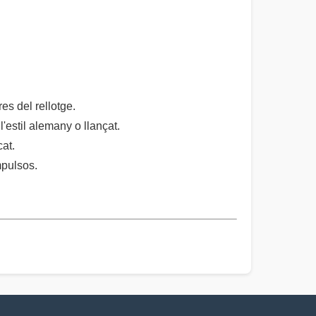
res del rellotge.
'estil alemany o llançat.
cat.
mpulsos.