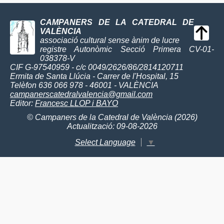
CAMPANERS DE LA CATEDRAL DE
VALÈNCIA
associació cultural sense ànim de lucre
registre Autonòmic Secció Primera CV-01-
038378-V
CIF G-97540959 - c/c 0049/2626/86/2814120711
Ermita de Santa Llúcia - Carrer de l'Hospital, 15
Telèfon 636 066 978 - 46001 - VALÈNCIA
campanerscatedralvalencia@gmail.com
Editor:
Francesc LLOP i BAYO
© Campaners de la Catedral de València (2026)
Actualització: 09-08-2026
Select Language
▼