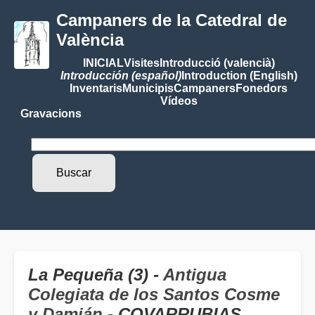
Campaners de la Catedral de
València
INICIAL
Visites
Introducció (valencià)
Introducción (español)
Introduction (English)
Inventaris
Municipis
Campaners
Fonedors
Vídeos
Gravacions
La Pequeña (3) -
Antigua
Colegiata de los Santos Cosme
y Damián
- COVARRUBIAS