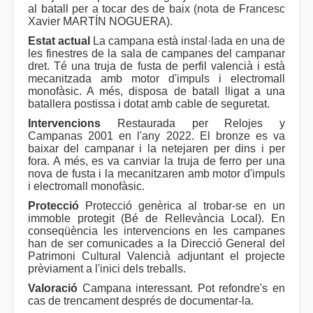
al batall per a tocar des de baix (nota de Francesc
Xavier MARTÍN NOGUERA).
Estat actual
La campana està instal·lada en una de
les finestres de la sala de campanes del campanar
dret. Té una truja de fusta de perfil valencià i està
mecanitzada amb motor d'impuls i electromall
monofàsic. A més, disposa de batall lligat a una
batallera postissa i dotat amb cable de seguretat.
Intervencions
Restaurada per Relojes y
Campanas 2001 en l'any 2022. El bronze es va
baixar del campanar i la netejaren per dins i per
fora. A més, es va canviar la truja de ferro per una
nova de fusta i la mecanitzaren amb motor d'impuls
i electromall monofàsic.
Protecció
Protecció genèrica al trobar-se en un
immoble protegit (Bé de Rellevància Local). En
conseqüència les intervencions en les campanes
han de ser comunicades a la Direcció General del
Patrimoni Cultural Valencià adjuntant el projecte
prèviament a l'inici dels treballs.
Valoració
Campana interessant. Pot refondre's en
cas de trencament després de documentar-la.