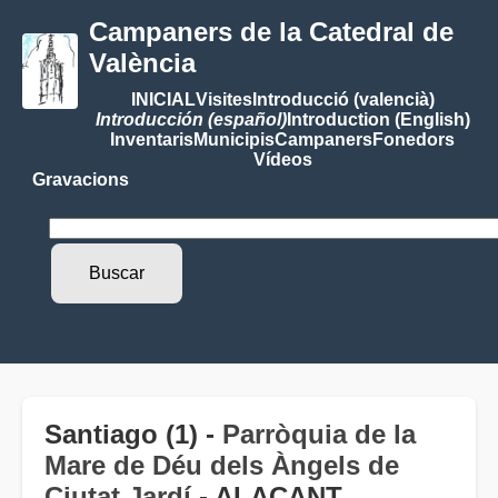
Campaners de la Catedral de
València
INICIAL
Visites
Introducció (valencià)
Introducción (español)
Introduction (English)
Inventaris
Municipis
Campaners
Fonedors
Vídeos
Gravacions
Santiago (1) -
Parròquia de la
Mare de Déu dels Àngels de
Ciutat Jardí
- ALACANT