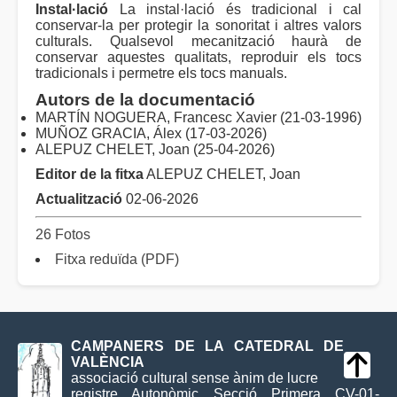
Instal·lació
La instal·lació és tradicional i cal
conservar-la per protegir la sonoritat i altres valors
culturals. Qualsevol mecanització haurà de
conservar aquestes qualitats, reproduir els tocs
tradicionals i permetre els tocs manuals.
Autors de la documentació
MARTÍN NOGUERA, Francesc Xavier (21-03-1996)
MUÑOZ GRACIA, Álex (17-03-2026)
ALEPUZ CHELET, Joan (25-04-2026)
Editor de la fitxa
ALEPUZ CHELET, Joan
Actualització
02-06-2026
26 Fotos
Fitxa reduïda (PDF)
CAMPANERS DE LA CATEDRAL DE
VALÈNCIA
associació cultural sense ànim de lucre
registre Autonòmic Secció Primera CV-01-