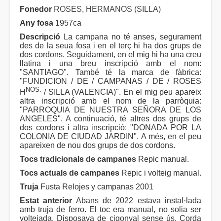
Fonedor
ROSES, HERMANOS (SILLA)
Any fosa
1957ca
Descripció
La campana no té anses, segurament
des de la seua fosa i en el terç hi ha dos grups de
dos cordons. Seguidament, en el mig hi ha una creu
llatina i una breu inscripció amb el nom:
"SANTIAGO". També té la marca de fàbrica:
"FUNDICION / DE / CAMPANAS / DE / ROSES
NOS.
H
/ SILLA (VALENCIA)". En el mig peu apareix
altra inscripció amb el nom de la parròquia:
"PARROQUIA DE NUESTRA SEÑORA DE LOS
ANGELES". A continuació, té altres dos grups de
dos cordons i altra inscripció: "DONADA POR LA
COLONIA DE CIUDAD JARDIN". A més, en el peu
apareixen de nou dos grups de dos cordons.
Tocs tradicionals de campanes
Repic manual.
Tocs actuals de campanes
Repic i volteig manual.
Truja
Fusta Relojes y campanas 2001
Estat anterior
Abans de 2022 estava instal·lada
amb truja de ferro. El toc era manual, no solia ser
voltejada. Disposava de cigonyal sense ús. Corda