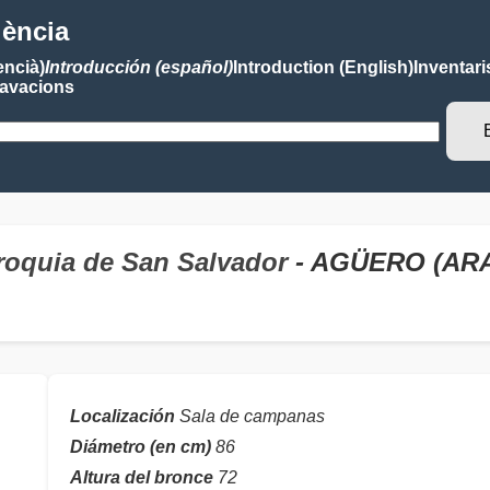
lència
encià)
Introducción (español)
Introduction (English)
Inventari
avacions
roquia de San Salvador
- AGÜERO (AR
Localización
Sala de campanas
Diámetro (en cm)
86
Altura del bronce
72