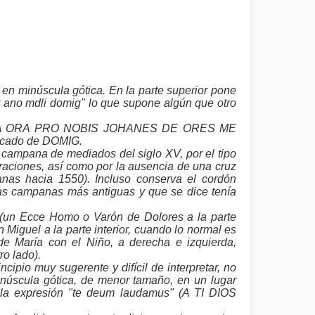
en minúscula gótica. En la parte superior pone
t ano mdli domig" lo que supone algún que otro
BARA ORA PRO NOBIS JOHANES DE ORES ME
icado de DOMIG.
campana de mediados del siglo XV, por el tipo
coraciones, así como por la ausencia de una cruz
nas hacia 1550). Incluso conserva el cordón
 las campanas más antiguas y que se dice tenía
 (un Ecce Homo o Varón de Dolores a la parte
n Miguel a la parte interior, cuando lo normal es
de María con el Niño, a derecha e izquierda,
ro lado).
cipio muy sugerente y difícil de interpretar, no
núscula gótica, de menor tamaño, en un lugar
 la expresión "te deum laudamus" (A TI DIOS