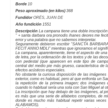
Borde
10
Peso aproximado (en kilos)
368
Fundidor
ORÉS, JUAN DE
Año fundición
1551
Descripción
La campana tiene una doble inscripción 
" + santa darbara ora pronodis ihanes deores me feci
error y una palabra que no sabemos interpretar.
Seguramente debieron escribir "SANCTA BAR
FECIT ANNO MDLI" mientras que ignoramos el signif
La campana, aparentemente, tiene el aspecto de una 
de letra, por la ordenación de los textos y de las de
con pedestal (que aparecen en este tipo de campa
central del medio pie más grueso, característica de
efectos acústicos especiales.
No obstante la curiosa disposición de las imágenes
exterior, como es habitual, pero al que enfronta un Sa
la repetición de la primera imagen; dos imágenes 
cuando lo habitual sería una sola con San Miguel al ot
La inscripción que hay debajo de las imágenes, al prin
es más que una serie de alfabetos completos, de mi
donde es mucho más habitual repetir varias veces
ALABAMOS).