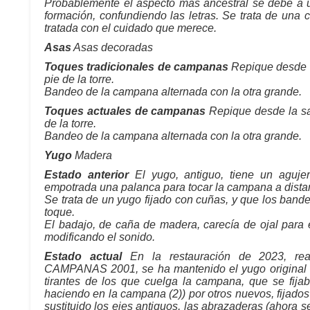
Probablemente el aspecto más ancestral se debe a un
formación, confundiendo las letras. Se trata de una
tratada con el cuidado que merece.
Asas
Asas decoradas
Toques tradicionales de campanas
Repique desde l
pie de la torre.
Bandeo de la campana alternada con la otra grande.
Toques actuales de campanas
Repique desde la sa
de la torre.
Bandeo de la campana alternada con la otra grande.
Yugo
Madera
Estado anterior
El yugo, antiguo, tiene un aguje
empotrada una palanca para tocar la campana a dista
Se trata de un yugo fijado con cuñas, y que los band
toque.
El badajo, de caña de madera, carecía de ojal para
modificando el sonido.
Estado actual
En la restauración de 2023, 
CAMPANAS 2001, se ha mantenido el yugo original en
tirantes de los que cuelga la campana, que se fija
haciendo en la campana (2)) por otros nuevos, fijados
sustituido los ejes antiguos, las abrazaderas (ahora 