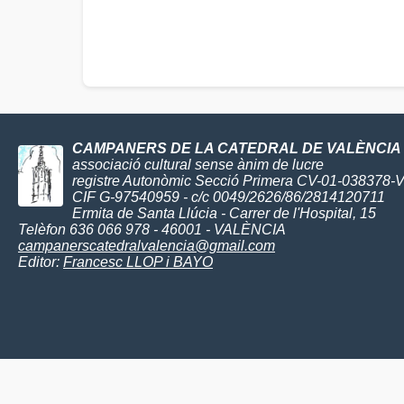
CAMPANERS DE LA CATEDRAL DE VALÈNCIA
associació cultural sense ànim de lucre
registre Autonòmic Secció Primera CV-01-038378-
CIF G-97540959 - c/c 0049/2626/86/2814120711
Ermita de Santa Llúcia - Carrer de l'Hospital, 15
Telèfon 636 066 978 - 46001 - VALÈNCIA
campanerscatedralvalencia@gmail.com
Editor:
Francesc LLOP i BAYO