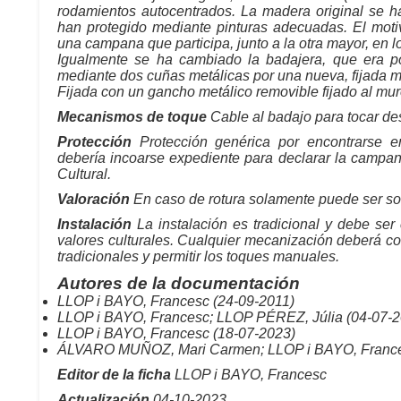
rodamientos autocentrados. La madera original se ha 
han protegido mediante pinturas adecuadas. El moti
una campana que participa, junto a la otra mayor, en l
Igualmente se ha cambiado la badajera, que era pos
mediante dos cuñas metálicas por una nueva, fijada med
Fijada con un gancho metálico removible fijado al muro
Mecanismos de toque
Cable al badajo para tocar des
Protección
Protección genérica por encontrarse e
debería incoarse expediente para declarar la campa
Cultural.
Valoración
En caso de rotura solamente puede ser so
Instalación
La instalación es tradicional y debe ser
valores culturales. Cualquier mecanización deberá co
tradicionales y permitir los toques manuales.
Autores de la documentación
LLOP i BAYO, Francesc (24-09-2011)
LLOP i BAYO, Francesc; LLOP PÉREZ, Júlia (04-07-2
LLOP i BAYO, Francesc (18-07-2023)
ÁLVARO MUÑOZ, Mari Carmen; LLOP i BAYO, France
Editor de la ficha
LLOP i BAYO, Francesc
Actualización
04-10-2023