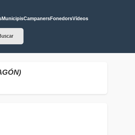
s
Municipis
Campaners
Fonedors
Vídeos
AGÓN)