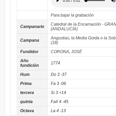
Para bajar la grabación
Catedral de la Encarnación - GR
Campanario
(ANDALUCÍA)
Angustias, la Media Gorda o la Sob
Campana
(18)
Fundidor
CORONA, JOSÉ
Año
1774
fundición
Hum
Do 3 -37
Prima
Fa 3 -06
tercera
Si 3 +14
quinta
Fa# 4 -45
Octava
La 4 -13