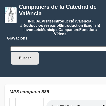
Campaners de la Catedral de
València
INICIAL
Visites
Introducció (valencià)
Introducción (español)
Introduction (English)
Inventaris
Municipis
Campaners
Fonedors
Vídeos
Gravacions
MP3 campana 585