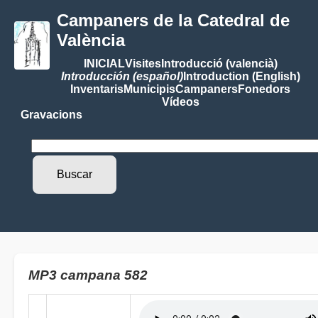
Campaners de la Catedral de
València
INICIAL
Visites
Introducció (valencià)
Introducción (español)
Introduction (English)
Inventaris
Municipis
Campaners
Fonedors
Vídeos
Gravacions
MP3 campana 582