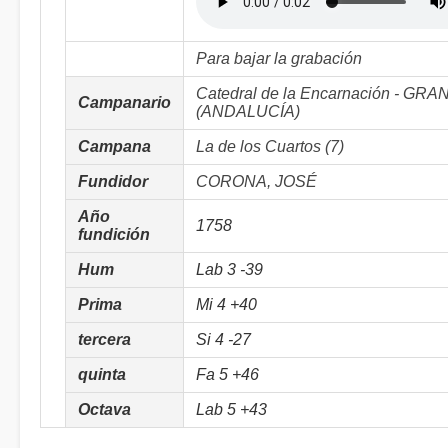
Para bajar la grabación
Catedral de la Encarnación - GR
Campanario
(ANDALUCÍA)
Campana
La de los Cuartos (7)
Fundidor
CORONA, JOSÉ
Año
1758
fundición
Hum
Lab 3 -39
Prima
Mi 4 +40
tercera
Si 4 -27
quinta
Fa 5 +46
Octava
Lab 5 +43