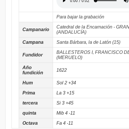
Para bajar la grabación
Catedral de la Encarnación - GR
Campanario
(ANDALUCÍA)
Campana
Santa Bárbara, la de Latón (15)
BALLESTEROS I, FRANCISCO D
Fundidor
(MERUELO)
Año
1622
fundición
Hum
Sol 2 +34
Prima
La 3 +15
tercera
Si 3 +45
quinta
Mib 4 -11
Octava
Fa 4 -11