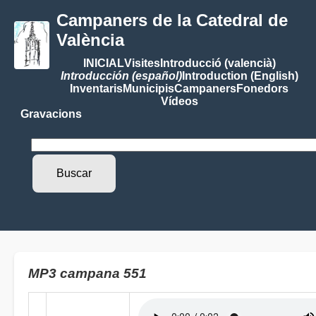
Campaners de la Catedral de
València
INICIAL
Visites
Introducció (valencià)
Introducción (español)
Introduction (English)
Inventaris
Municipis
Campaners
Fonedors
Vídeos
Gravacions
MP3 campana 551