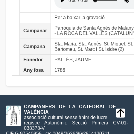
Per a baixar la gravació
Parròquia de Santa Agnès de Malan
Campanar
- LA ROCA DEL VALLÈS (CATALUN
Sta. Maria, Sta. Agnès, St. Miquel, St.
Campana
Bartomeu, St. Marc i St. Isidre (2)
Fonedor
PALLÉS, JAUME
Any fosa
1786
CAMPANERS DE LA CATEDRAL DE
VALÈNCIA
associació cultural sense ànim de lucre
registre Autonòmic Secció Primera CV-01-
038378-V
CIF G-97540959 - c/c 0049/2626/86/2814120711