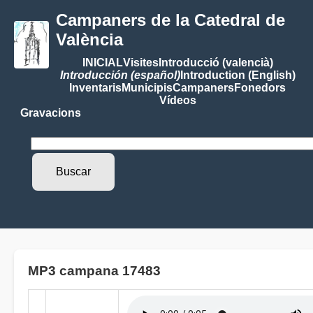
Campaners de la Catedral de
València
INICIAL
Visites
Introducció (valencià)
Introducción (español)
Introduction (English)
Inventaris
Municipis
Campaners
Fonedors
Vídeos
Gravacions
MP3 campana 17483