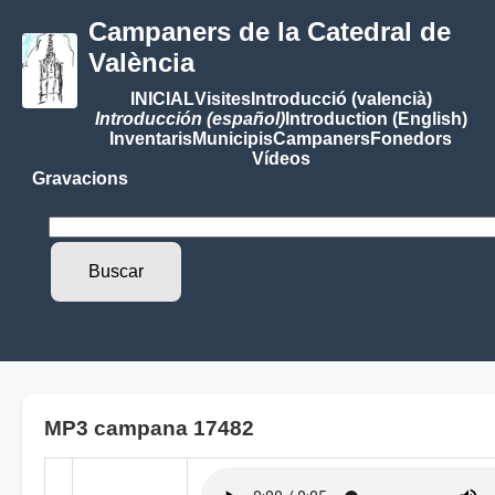
Campaners de la Catedral de
València
INICIAL
Visites
Introducció (valencià)
Introducción (español)
Introduction (English)
Inventaris
Municipis
Campaners
Fonedors
Vídeos
Gravacions
MP3 campana 17482