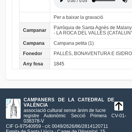
Per a baixar la gravació
Parròquia de Santa Agnès de Malan
Campanar
- LA ROCA DEL VALLÈS (CATALUN
Campana
Campana petita (1)
Fonedor
PALLÉS, BONAVENTURA E ISIDRO
Any fosa
1845
CAMPANERS DE LA CATEDRAL DE
VALÈNCIA
associació cultural sense ànim de lucre
registre Autonòmic Secció Primera CV-01-
038378-V
CIF G-97540959 - c/c 0049/2626/86/2814120711
Ermita de Santa Llúcia - Carrer de l'Hospital, 15