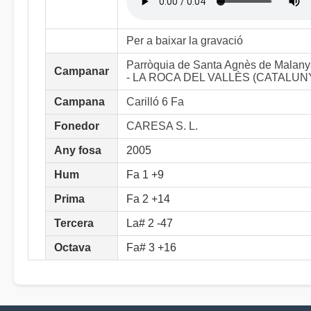
Per a baixar la gravació
Parròquia de Santa Agnès de Malan
Campanar
- LA ROCA DEL VALLÈS (CATALUN
Campana
Carilló 6 Fa
Fonedor
CARESA S. L.
Any fosa
2005
Hum
Fa 1 +9
Prima
Fa 2 +14
Tercera
La# 2 -47
Octava
Fa# 3 +16