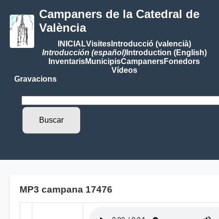
Campaners de la Catedral de
València
INICIAL
Visites
Introducció (valencià)
Introducción (español)
Introduction (English)
Inventaris
Municipis
Campaners
Fonedors
Vídeos
Gravacions
MP3 campana 17476