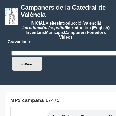
Campaners de la Catedral de
València
INICIAL
Visites
Introducció (valencià)
Introducción (español)
Introduction (English)
Inventaris
Municipis
Campaners
Fonedors
Vídeos
Gravacions
MP3 campana 17475