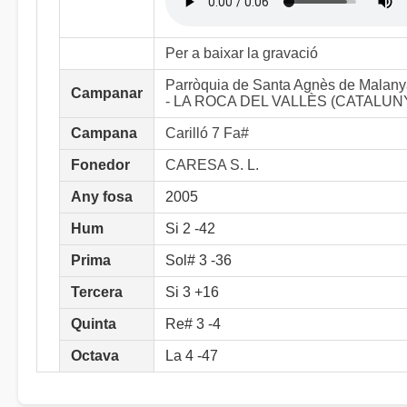
Per a baixar la gravació
Parròquia de Santa Agnès de Malan
Campanar
- LA ROCA DEL VALLÈS (CATALUN
Campana
Carilló 7 Fa#
Fonedor
CARESA S. L.
Any fosa
2005
Hum
Si 2 -42
Prima
Sol# 3 -36
Tercera
Si 3 +16
Quinta
Re# 3 -4
Octava
La 4 -47