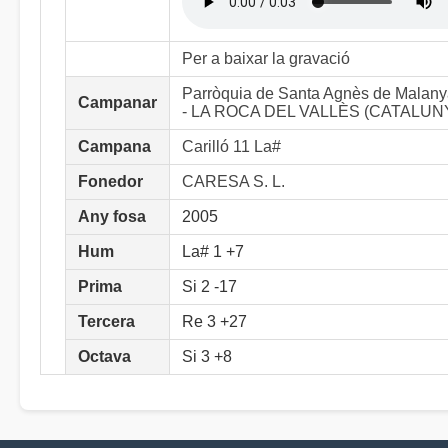
Per a baixar la gravació
Parròquia de Santa Agnès de Malan
Campanar
- LA ROCA DEL VALLÈS (CATALUN
Campana
Carilló 11 La#
Fonedor
CARESA S. L.
Any fosa
2005
Hum
La# 1 +7
Prima
Si 2 -17
Tercera
Re 3 +27
Octava
Si 3 +8