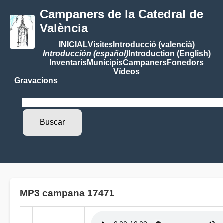
Campaners de la Catedral de
València
INICIAL
Visites
Introducció (valencià)
Introducción (español)
Introduction (English)
Inventaris
Municipis
Campaners
Fonedors
Vídeos
Gravacions
MP3 campana 17471