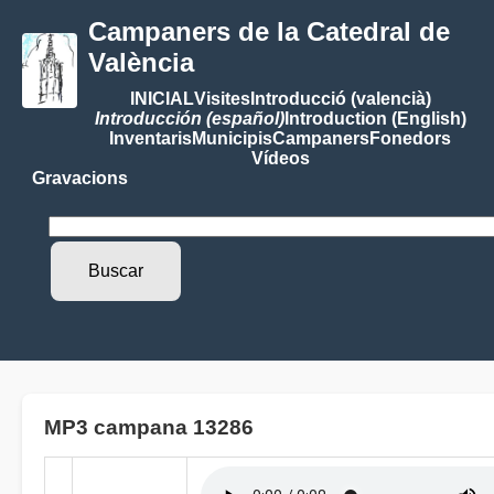
Campaners de la Catedral de
València
INICIAL
Visites
Introducció (valencià)
Introducción (español)
Introduction (English)
Inventaris
Municipis
Campaners
Fonedors
Vídeos
Gravacions
MP3 campana 13286