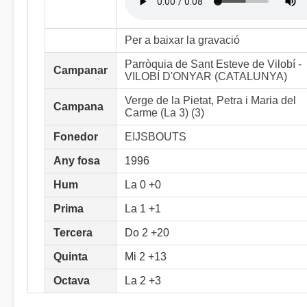
Per a baixar la gravació
Parròquia de Sant Esteve de Vilobí -
Campanar
VILOBÍ D'ONYAR (CATALUNYA)
Verge de la Pietat, Petra i Maria del
Campana
Carme (La 3) (3)
Fonedor
EIJSBOUTS
Any fosa
1996
Hum
La 0 +0
Prima
La 1 +1
Tercera
Do 2 +20
Quinta
Mi 2 +13
Octava
La 2 +3