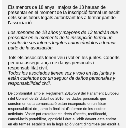
Els menors de 18 anys i majors de 13 hauran de
presentar en el moment de la inscripció formal un escrit
dels seus tutors legals autoritzant-los a formar part de
l'associació.
Los menores de 18 años y mayores de 13 tendrán que
presentar en el momento de la inscripción formal un
escrito de sus tutores legales autorizándolos a formar
parte de la asociación.
Tots els associats tenen veu i vot en les juntes. Coberts
per una assegurança de danys personals i
responsabilitat civil.
Todos los asociados tienen voz y voto en las juntas y
están cubiertos por un seguor de daños personales y
responsabilidad civil.
De conformitat amb el Reglament 2016/679 del Parlament Europeu
i del Consell de 27 d'abril de 2016, les dades personals que
consten en esta comunicació estan incorporats en un fitxer
responsabilitat de , amb la finalitat d'informar de les nostres
activitats. Vosté pot exercitar els drets d'accés, rectificació,
cancel·lació portabilitat, oposició i dret a l'oblit davant esta entitat
en els termes establits en la legislació vigent dirigint-se per escrit a